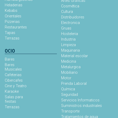
Artes Gráficas
Heladerias
Cosmética
Kebabs
Cultura
Orientales
Distribuidores
Pizzerias
Electronica
Restaurantes
Gruas
Tapas
Hosteleria
Terrazas
Industria
Limpieza
OCIO
Maquinaria
Material escolar
Bares
Medicina
Bares
Metalurgica
Musicales
Mobiliario
Cafeterias
Motor
Cibercafes
Prenda Laboral
Cine y Teatro
Química
Karaoke
Seguridad
Salas para
Servicios Informaticos
fiestas
Suministros industriales
Terrazas
Transporte
Tratamientos de agua