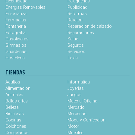
Electricidad
Peluquerías
Energías Renovables
Publicidad
Enseñanza
Reformas
Farmacias
Religión
Fontaneria
Reparación de calzado
Fotografia
Reparaciones
Gasolineras
Salud
Gimnasios
Seguros
Guarderías
Servicios
Hosteleria
Taxis
TIENDAS
Adultos
Informática
Alimentacion
Joyerias
Animales
Juegos
Bellas artes
Material Oficina
Belleza
Mercado
Bicicletas
Mercerías
Cocinas
Moda y Confeccion
Colchones
Motor
Congelados
Muebles