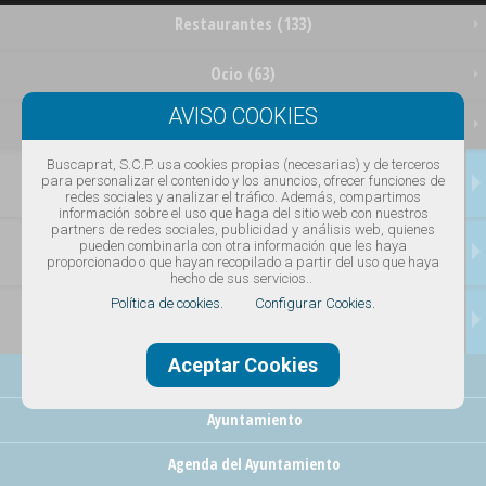
Restaurantes (133)
Ocio (63)
Empresas (92)
Buscaprat, S.C.P. usa cookies propias (necesarias) y de terceros
OFERTAS
para personalizar el contenido y los anuncios, ofrecer funciones de
redes sociales y analizar el tráfico. Además, compartimos
información sobre el uso que haga del sitio web con nuestros
partners de redes sociales, publicidad y análisis web, quienes
SERVICIOS
pueden combinarla con otra información que les haya
proporcionado o que hayan recopilado a partir del uso que haya
hecho de sus servicios..
Política de cookies.
Configurar Cookies.
NOTICIAS
Aceptar Cookies
Empresa y Comercios Ajuntament
Ayuntamiento
Agenda del Ayuntamiento