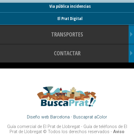
Via pública incidencias
El Prat Digital
TRANSPORTES
CONTACTAR
Diseño web Barcelona
·
Buscaprat aColor
Guía comercial de El Prat de Llobregat -
Guía de teléfonos de El
Prat de Llobregat
© Todos los derechos reservados -
Aviso