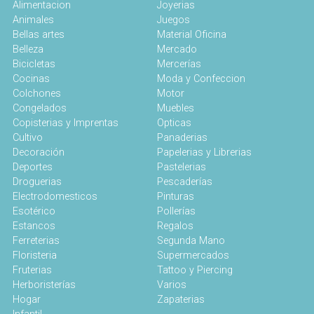
Alimentacion
Joyerias
Animales
Juegos
Bellas artes
Material Oficina
Belleza
Mercado
Bicicletas
Mercerías
Cocinas
Moda y Confeccion
Colchones
Motor
Congelados
Muebles
Copisterias y Imprentas
Opticas
Cultivo
Panaderias
Decoración
Papelerias y Librerias
Deportes
Pastelerias
Droguerias
Pescaderías
Electrodomesticos
Pinturas
Esotérico
Pollerías
Estancos
Regalos
Ferreterias
Segunda Mano
Floristeria
Supermercados
Fruterias
Tattoo y Piercing
Herboristerías
Varios
Hogar
Zapaterias