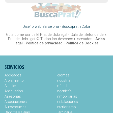
Diseño web Barcelona
·
Buscaprat aColor
Guía comercial de El Prat de Llobregat -
Guía de teléfonos de El
Prat de Llobregat
© Todos los derechos reservados -
Aviso
legal
-
Politica de privacidad
-
Política de Cookies
SERVICIOS
Abogados
Idiomas
Alojamiento
Industrial
Alquiler
Infantil
Anticuarios
Ingeniería
Asesorias
Inmobiliarias
Asociaciones
Instalaciones
Autoescuelas
Interiorismo
Bancos y Cajas
Jardineria