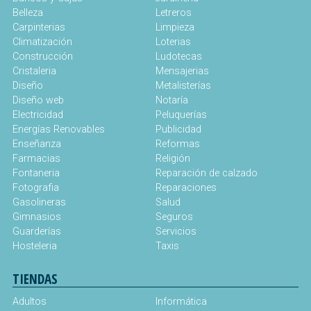
Belleza
Letreros
Carpinterias
Limpieza
Climatización
Loterias
Construcción
Ludotecas
Cristaleria
Mensajerias
Diseño
Metalisterías
Diseño web
Notaría
Electricidad
Peluquerías
Energías Renovables
Publicidad
Enseñanza
Reformas
Farmacias
Religión
Fontaneria
Reparación de calzado
Fotografia
Reparaciones
Gasolineras
Salud
Gimnasios
Seguros
Guarderías
Servicios
Hosteleria
Taxis
TIENDAS
Adultos
Informática