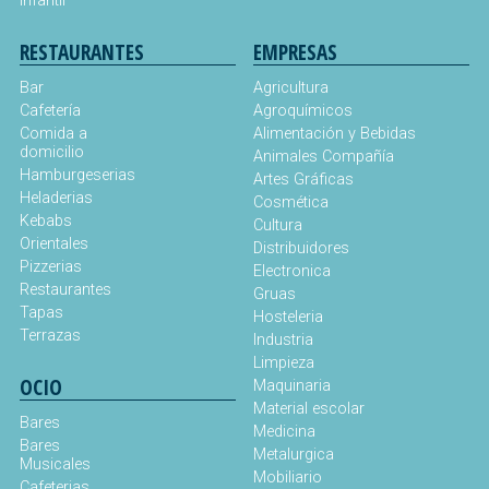
Infantil
RESTAURANTES
EMPRESAS
Bar
Agricultura
Cafetería
Agroquímicos
Comida a
Alimentación y Bebidas
domicilio
Animales Compañía
Hamburgeserias
Artes Gráficas
Heladerias
Cosmética
Kebabs
Cultura
Orientales
Distribuidores
Pizzerias
Electronica
Restaurantes
Gruas
Tapas
Hosteleria
Terrazas
Industria
Limpieza
OCIO
Maquinaria
Material escolar
Bares
Medicina
Bares
Metalurgica
Musicales
Mobiliario
Cafeterias