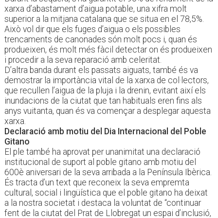
xarxa d’abastament d’aigua potable, una xifra molt
superior a la mitjana catalana que se situa en el 78,5%.
Això vol dir que els fuges d’aigua o els possibles
trencaments de canonades són molt pocs i, quan és
produeixen, és molt més fàcil detectar on és produeixen
i procedir a la seva reparació amb celeritat.
D’altra banda durant els passats aiguats, també és va
demostrar la importància vital de la xarxa de col·lectors,
que recullen l’aigua de la pluja i la drenin, evitant així els
inundacions de la ciutat que tan habituals eren fins als
anys vuitanta, quan és va començar a desplegar aquesta
xarxa.
Declaració amb motiu del Dia Internacional del Poble
Gitano
El ple també ha aprovat per unanimitat una declaració
institucional de suport al poble gitano amb motiu del
600è aniversari de la seva arribada a la Península Ibèrica.
És tracta d’un text que reconeix la seva empremta
cultural, social i lingüística que el poble gitano ha deixat
a la nostra societat i destaca la voluntat de “continuar
fent de la ciutat del Prat de Llobregat un espai d’inclusió,