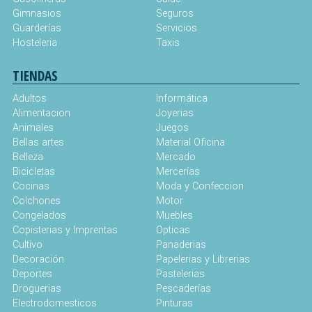
Gimnasios
Seguros
Guarderías
Servicios
Hosteleria
Taxis
TIENDAS
Adultos
Informática
Alimentacion
Joyerias
Animales
Juegos
Bellas artes
Material Oficina
Belleza
Mercado
Bicicletas
Mercerías
Cocinas
Moda y Confeccion
Colchones
Motor
Congelados
Muebles
Copisterias y Imprentas
Opticas
Cultivo
Panaderias
Decoración
Papelerias y Librerias
Deportes
Pastelerias
Droguerias
Pescaderías
Electrodomesticos
Pinturas