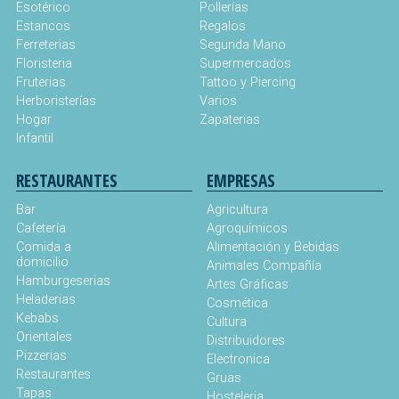
Esotérico
Pollerías
Estancos
Regalos
Ferreterias
Segunda Mano
Floristeria
Supermercados
Fruterias
Tattoo y Piercing
Herboristerías
Varios
Hogar
Zapaterias
Infantil
RESTAURANTES
EMPRESAS
Bar
Agricultura
Cafetería
Agroquímicos
Comida a
Alimentación y Bebidas
domicilio
Animales Compañía
Hamburgeserias
Artes Gráficas
Heladerias
Cosmética
Kebabs
Cultura
Orientales
Distribuidores
Pizzerias
Electronica
Restaurantes
Gruas
Tapas
Hosteleria