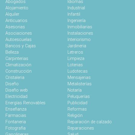
Abogados
Idiomas
Alojamiento
Industrial
Alquiler
Infantil
Anticuarios
Ingeniería
Asesorias
Inmobiliarias
Asociaciones
Instalaciones
Autoescuelas
Interiorismo
Bancos y Cajas
Jardineria
Belleza
Letreros
Carpinterias
Limpieza
Climatización
Loterias
Construcción
Ludotecas
Cristaleria
Mensajerias
Diseño
Metalisterías
Diseño web
Notaría
Electricidad
Peluquerías
Energías Renovables
Publicidad
Enseñanza
Reformas
Farmacias
Religión
Fontaneria
Reparación de calzado
Fotografia
Reparaciones
Gasolineras
Salud