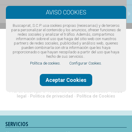
CONTACTAR
Buscaprat, S.C.P. usa cookies propias (necesarias) y de terceros
para personalizar el contenido y los anuncios, ofrecer funciones de
redes sociales y analizar el tráfico. Además, compartimos
información sobre el uso que haga del sitio web con nuestros
partners de redes sociales, publicidad y análisis web, quienes
pueden combinarla con otra información que les haya
proporcionado o que hayan recopilado a partir del uso que haya
hecho de sus servicios..
Política de cookies.
Configurar Cookies.
Diseño web Barcelona
·
Buscaprat aColor
Aceptar Cookies
Guía comercial de El Prat de Llobregat -
Guía de teléfonos de El
Prat de Llobregat
© Todos los derechos reservados -
Aviso
legal
-
Politica de privacidad
-
Política de Cookies
SERVICIOS