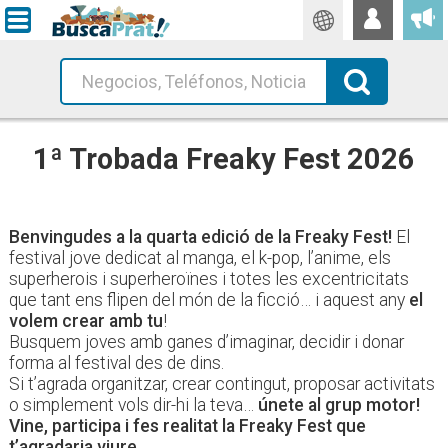
Traductor
Busca!
1ª Trobada Freaky Fest 2026
Benvingudes a la quarta edició de la Freaky Fest!
El
festival jove dedicat al manga, el k-pop, l’anime, els
superherois i superheroïnes i totes les excentricitats
que tant ens flipen del món de la ficció… i aquest any
el
volem crear amb tu
!
Busquem joves amb ganes d’imaginar, decidir i donar
forma al festival des de dins.
Si t’agrada organitzar, crear contingut, proposar activitats
o simplement vols dir-hi la teva…
únete al grup motor!
Vine, participa i fes realitat la Freaky Fest que
t’agradaria viure.