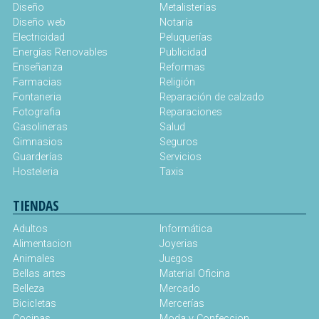
Diseño
Metalisterías
Diseño web
Notaría
Electricidad
Peluquerías
Energías Renovables
Publicidad
Enseñanza
Reformas
Farmacias
Religión
Fontaneria
Reparación de calzado
Fotografia
Reparaciones
Gasolineras
Salud
Gimnasios
Seguros
Guarderías
Servicios
Hosteleria
Taxis
TIENDAS
Adultos
Informática
Alimentacion
Joyerias
Animales
Juegos
Bellas artes
Material Oficina
Belleza
Mercado
Bicicletas
Mercerías
Cocinas
Moda y Confeccion