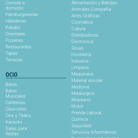
Comida a
Alimentación y Bebidas
domicilio
Animales Compañía
Hamburgeserias
Artes Gráficas
Heladerias
Cosmética
Kebabs
Cultura
Orientales
Distribuidores
Pizzerias
Electronica
Restaurantes
Gruas
Tapas
Hosteleria
Terrazas
Industria
Limpieza
OCIO
Maquinaria
Material escolar
Bares
Medicina
Bares
Metalurgica
Musicales
Mobiliario
Cafeterias
Motor
Cibercafes
Prenda Laboral
Cine y Teatro
Química
Karaoke
Seguridad
Salas para
Servicios Informaticos
fiestas