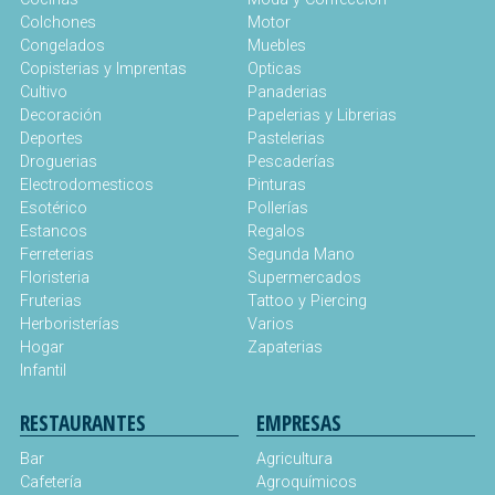
Colchones
Motor
Congelados
Muebles
Copisterias y Imprentas
Opticas
Cultivo
Panaderias
Decoración
Papelerias y Librerias
Deportes
Pastelerias
Droguerias
Pescaderías
Electrodomesticos
Pinturas
Esotérico
Pollerías
Estancos
Regalos
Ferreterias
Segunda Mano
Floristeria
Supermercados
Fruterias
Tattoo y Piercing
Herboristerías
Varios
Hogar
Zapaterias
Infantil
RESTAURANTES
EMPRESAS
Bar
Agricultura
Cafetería
Agroquímicos