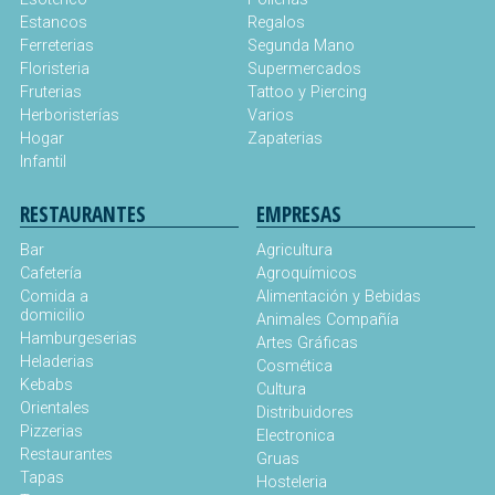
Estancos
Regalos
Ferreterias
Segunda Mano
Floristeria
Supermercados
Fruterias
Tattoo y Piercing
Herboristerías
Varios
Hogar
Zapaterias
Infantil
RESTAURANTES
EMPRESAS
Bar
Agricultura
Cafetería
Agroquímicos
Comida a
Alimentación y Bebidas
domicilio
Animales Compañía
Hamburgeserias
Artes Gráficas
Heladerias
Cosmética
Kebabs
Cultura
Orientales
Distribuidores
Pizzerias
Electronica
Restaurantes
Gruas
Tapas
Hosteleria