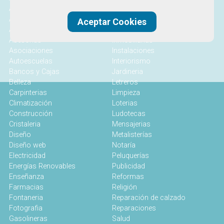
Alojamiento
Industrial
Alquiler
Infantil
Aceptar Cookies
Anticuarios
Ingeniería
Asesorias
Inmobiliarias
Asociaciones
Instalaciones
Autoescuelas
Interiorismo
Bancos y Cajas
Jardineria
Belleza
Letreros
Carpinterias
Limpieza
Climatización
Loterias
Construcción
Ludotecas
Cristaleria
Mensajerias
Diseño
Metalisterías
Diseño web
Notaría
Electricidad
Peluquerías
Energías Renovables
Publicidad
Enseñanza
Reformas
Farmacias
Religión
Fontaneria
Reparación de calzado
Fotografia
Reparaciones
Gasolineras
Salud