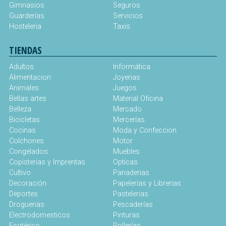
Gimnasios
Seguros
Guarderías
Servicios
Hosteleria
Taxis
TIENDAS
Adultos
Informática
Alimentacion
Joyerias
Animales
Juegos
Bellas artes
Material Oficina
Belleza
Mercado
Bicicletas
Mercerías
Cocinas
Moda y Confeccion
Colchones
Motor
Congelados
Muebles
Copisterias y Imprentas
Opticas
Cultivo
Panaderias
Decoración
Papelerias y Librerias
Deportes
Pastelerias
Droguerias
Pescaderías
Electrodomesticos
Pinturas
Esotérico
Pollerías