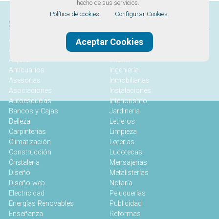
hecho de sus servicios..
Política de cookies.
Configurar Cookies.
SERVICIOS
Abogados
Idiomas
Aceptar Cookies
Alojamiento
Industrial
Alquiler
Infantil
Anticuarios
Ingeniería
Asesorias
Inmobiliarias
Asociaciones
Instalaciones
Autoescuelas
Interiorismo
Bancos y Cajas
Jardineria
Belleza
Letreros
Carpinterias
Limpieza
Climatización
Loterias
Construcción
Ludotecas
Cristaleria
Mensajerias
Diseño
Metalisterías
Diseño web
Notaría
Electricidad
Peluquerías
Energías Renovables
Publicidad
Enseñanza
Reformas