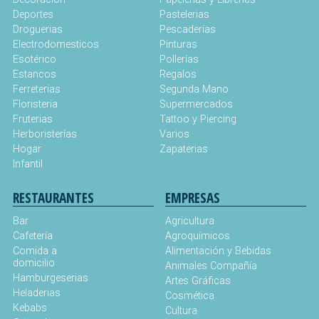
Deportes
Pastelerias
Droguerias
Pescaderías
Electrodomesticos
Pinturas
Esotérico
Pollerías
Estancos
Regalos
Ferreterias
Segunda Mano
Floristeria
Supermercados
Fruterias
Tattoo y Piercing
Herboristerías
Varios
Hogar
Zapaterias
Infantil
RESTAURANTES
EMPRESAS
Bar
Agricultura
Cafetería
Agroquímicos
Comida a
Alimentación y Bebidas
domicilio
Animales Compañía
Hamburgeserias
Artes Gráficas
Heladerias
Cosmética
Kebabs
Cultura