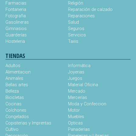
Farmacias
Religión
Fontaneria
Reparación de calzado
Fotografia
Reparaciones
Gasolineras
Salud
Gimnasios
Seguros
Guarderías
Servicios
Hosteleria
Taxis
TIENDAS
Adultos
Informática
Alimentacion
Joyerias
Animales
Juegos
Bellas artes
Material Oficina
Belleza
Mercado
Bicicletas
Mercerías
Cocinas
Moda y Confeccion
Colchones
Motor
Congelados
Muebles
Copisterias y Imprentas
Opticas
Cultivo
Panaderias
Decoración
Papelerias y Librerias