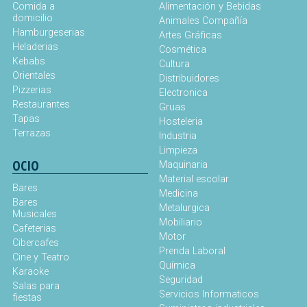
Comida a
Alimentación y Bebidas
domicilio
Animales Compañía
Hamburgeserias
Artes Gráficas
Heladerias
Cosmética
Kebabs
Cultura
Orientales
Distribuidores
Pizzerias
Electronica
Restaurantes
Gruas
Tapas
Hosteleria
Terrazas
Industria
Limpieza
OCIO
Maquinaria
Material escolar
Bares
Medicina
Bares
Metalurgica
Musicales
Mobiliario
Cafeterias
Motor
Cibercafes
Prenda Laboral
Cine y Teatro
Química
Karaoke
Seguridad
Salas para
Servicios Informaticos
fiestas