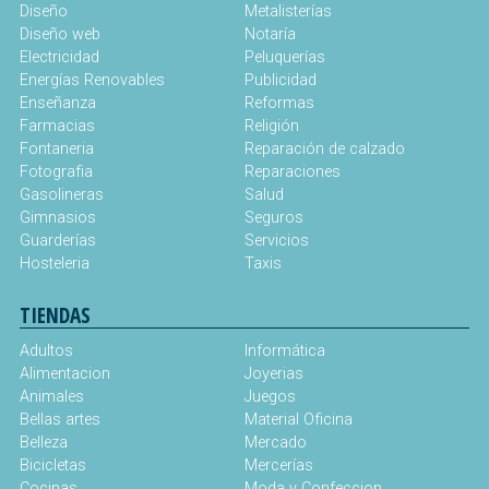
Diseño
Metalisterías
Diseño web
Notaría
Electricidad
Peluquerías
Energías Renovables
Publicidad
Enseñanza
Reformas
Farmacias
Religión
Fontaneria
Reparación de calzado
Fotografia
Reparaciones
Gasolineras
Salud
Gimnasios
Seguros
Guarderías
Servicios
Hosteleria
Taxis
TIENDAS
Adultos
Informática
Alimentacion
Joyerias
Animales
Juegos
Bellas artes
Material Oficina
Belleza
Mercado
Bicicletas
Mercerías
Cocinas
Moda y Confeccion