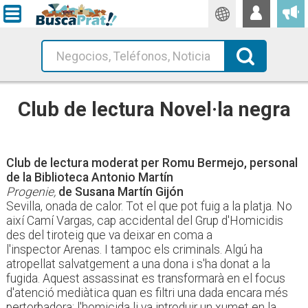
Traductor
Busca!
Club de lectura Novel·la negra
Club de lectura moderat per Romu Bermejo, personal
de la Biblioteca Antonio Martín
Progenie,
de Susana Martín Gijón
Sevilla, onada de calor. Tot el que pot fuig a la platja. No
així Camí Vargas, cap accidental del Grup d'Homicidis
des del tiroteig que va deixar en coma a
l'inspector Arenas. I tampoc els criminals. Algú ha
atropellat salvatgement a una dona i s'ha donat a la
fugida. Aquest assassinat es transformarà en el focus
d'atenció mediàtica quan es filtri una dada encara més
pertorbadora: l'homicida li va introduir un xumet en la