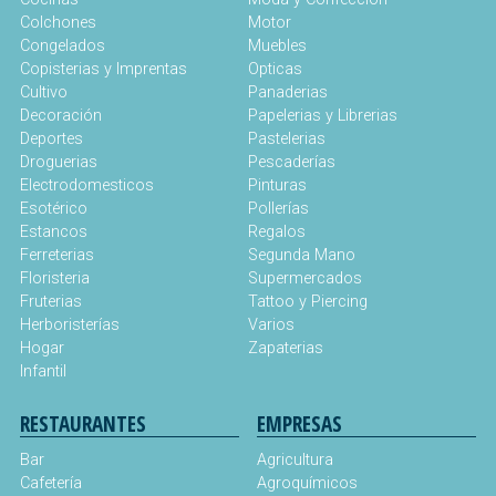
Colchones
Motor
Congelados
Muebles
Copisterias y Imprentas
Opticas
Cultivo
Panaderias
Decoración
Papelerias y Librerias
Deportes
Pastelerias
Droguerias
Pescaderías
Electrodomesticos
Pinturas
Esotérico
Pollerías
Estancos
Regalos
Ferreterias
Segunda Mano
Floristeria
Supermercados
Fruterias
Tattoo y Piercing
Herboristerías
Varios
Hogar
Zapaterias
Infantil
RESTAURANTES
EMPRESAS
Bar
Agricultura
Cafetería
Agroquímicos