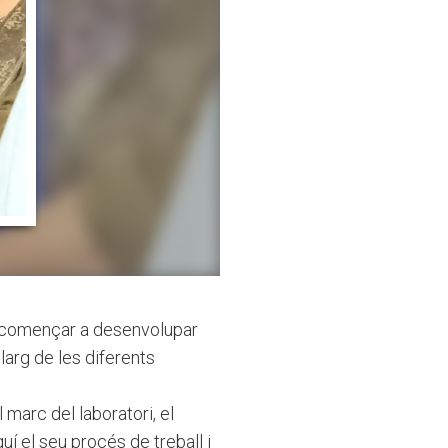
n començar a desenvolupar
larg de les diferents
marc del laboratori, el
uí el seu procés de treball i