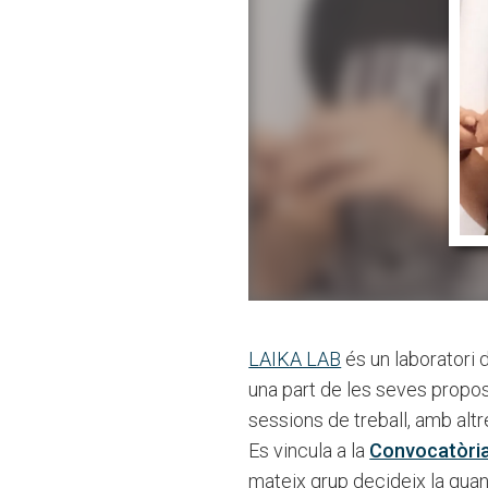
LAIKA LAB
és un laboratori
una part de les seves propost
sessions de treball, amb altr
Es vincula a la
Convocatòria
mateix grup decideix la guany