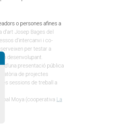
creadors o persones afines a
la d'art Josep Bages del
ssos d'intercanvi i co-
serveixen per testar a
van desenvolupant.
ir d'una presentació pública
ocatòria de projectes
 les sessions de treball a
 Arpal Moya (cooperativa
La