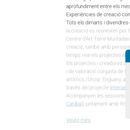
aprofundiment entre els me
Experiències de creació co
Tots els dimarts i divendres 
la creació es reuneixen per t
Centre d'Art Torre Muntadas 
creació, també amb persones 
temps real els projectes am
Els projectes i creadores qu
i de valoració conjunta de l
artístics /Unzip. Enguany, a 
través del projecte
Intersec
Acompanyen les sessions del
Caníbal
) juntament amb Roc 
Veure més