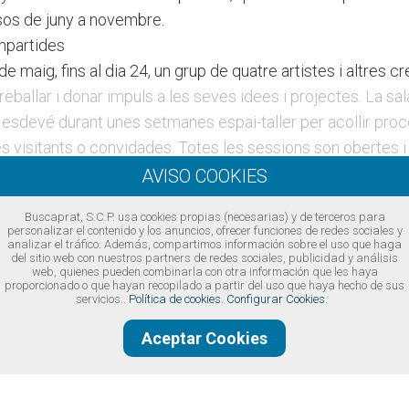
sos de juny a novembre.
mpartides
de maig, fins al dia 24, un grup de quatre artistes i altres 
reballar i donar impuls a les seves idees i projectes. La sa
esdevé durant unes setmanes espai-taller per acollir proce
visitants o convidades. Totes les sessions son obertes i 
b el públic, agents diversos i comunitats a mesura que es 
e formen part del laboratori han estat seleccionades a part
Buscaprat, S.C.P. usa cookies propias (necesarias) y de terceros para
es idees i propostes de partida que van presentar a la Conv
personalizar el contenido y los anuncios, ofrecer funciones de redes sociales y
analizar el tráfico. Además, compartimos información sobre el uso que haga
més, dos grups de l'institut Can Rigol es connecten també a
del sitio web con nuestros partners de redes sociales, publicidad y análisis
web, quienes pueden combinarla con otra información que les haya
cions
.
proporcionado o que hayan recopilado a partir del uso que haya hecho de sus
 laboratori Ángela Palacios, Cristina Sanz-Gadea i Jesús
servicios..
Política de cookies.
Configurar Cookies.
Domingo i Marta Rossell com a equip relator del procés.
Aceptar Cookies