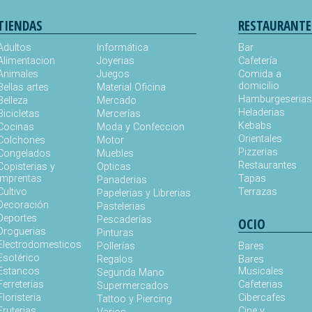
TIENDAS
RESTAURANTE
Adultos
Informática
Bar
Alimentacion
Joyerias
Cafetería
Animales
Juegos
Comida a
domicilio
Bellas artes
Material Oficina
Hamburgeseria
Belleza
Mercado
Heladerias
Bicicletas
Mercerías
Kebabs
Cocinas
Moda y Confeccion
Orientales
Colchones
Motor
Pizzerias
Congelados
Muebles
Restaurantes
Copisterias y
Opticas
Imprentas
Tapas
Panaderias
Cultivo
Terrazas
Papelerias y Librerias
Decoración
Pastelerias
Deportes
Pescaderías
OCIO
Droguerias
Pinturas
Electrodomesticos
Pollerías
Bares
Esotérico
Regalos
Bares
Estancos
Musicales
Segunda Mano
Ferreterias
Cafeterias
Supermercados
Floristeria
Cibercafes
Tattoo y Piercing
Fruterias
Cine y