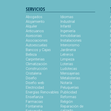
SERVICIOS
Abogados
Idiomas
Alojamiento
Industrial
Alquiler
Infantil
Anticuarios
Ingeniería
Asesorias
Inmobiliarias
Asociaciones
Instalaciones
Autoescuelas
Interiorismo
Bancos y Cajas
Jardineria
Belleza
Letreros
Carpinterias
Limpieza
Climatización
Loterias
Construcción
Ludotecas
Cristaleria
Mensajerias
Diseño
Metalisterías
Diseño web
Notaría
Electricidad
Peluquerías
Energías Renovables
Publicidad
Enseñanza
Reformas
Farmacias
Religión
Fontaneria
Reparación de
calzado