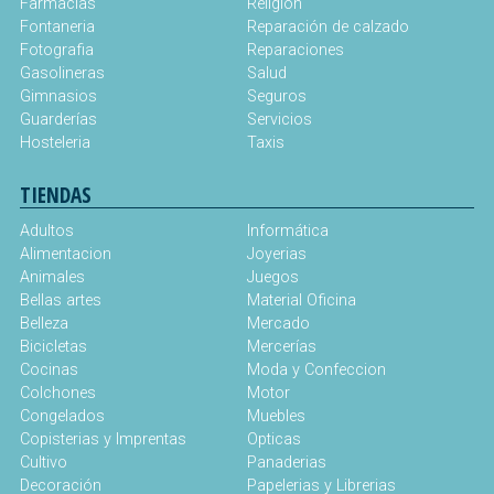
Farmacias
Religión
Fontaneria
Reparación de calzado
Fotografia
Reparaciones
Gasolineras
Salud
Gimnasios
Seguros
Guarderías
Servicios
Hosteleria
Taxis
TIENDAS
Adultos
Informática
Alimentacion
Joyerias
Animales
Juegos
Bellas artes
Material Oficina
Belleza
Mercado
Bicicletas
Mercerías
Cocinas
Moda y Confeccion
Colchones
Motor
Congelados
Muebles
Copisterias y Imprentas
Opticas
Cultivo
Panaderias
Decoración
Papelerias y Librerias