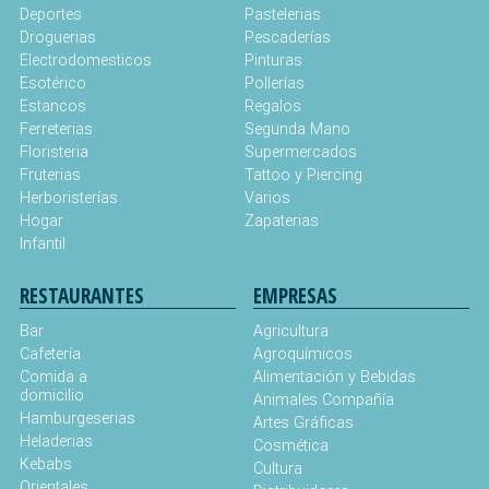
Deportes
Pastelerias
Droguerias
Pescaderías
Electrodomesticos
Pinturas
Esotérico
Pollerías
Estancos
Regalos
Ferreterias
Segunda Mano
Floristeria
Supermercados
Fruterias
Tattoo y Piercing
Herboristerías
Varios
Hogar
Zapaterias
Infantil
RESTAURANTES
EMPRESAS
Bar
Agricultura
Cafetería
Agroquímicos
Comida a
Alimentación y Bebidas
domicilio
Animales Compañía
Hamburgeserias
Artes Gráficas
Heladerias
Cosmética
Kebabs
Cultura
Orientales