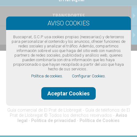
TRANSPORTES
CONTACTAR
Buscaprat, S.C.P. usa cookies propias (necesarias) y de terceros
para personalizar el contenido y los anuncios, ofrecer funciones de
redes sociales y analizar el tráfico. Además, compartimos
información sobre el uso que haga del sitio web con nuestros
partners de redes sociales, publicidad y análisis web, quienes
pueden combinarla con otra información que les haya
proporcionado o que hayan recopilado a partir del uso que haya
hecho de sus servicios..
Política de cookies.
Configurar Cookies.
Aceptar Cookies
Diseño web Barcelona
·
Buscaprat aColor
Guía comercial de El Prat de Llobregat -
Guía de teléfonos de El
Prat de Llobregat
© Todos los derechos reservados -
Aviso
legal
-
Politica de privacidad
-
Política de Cookies