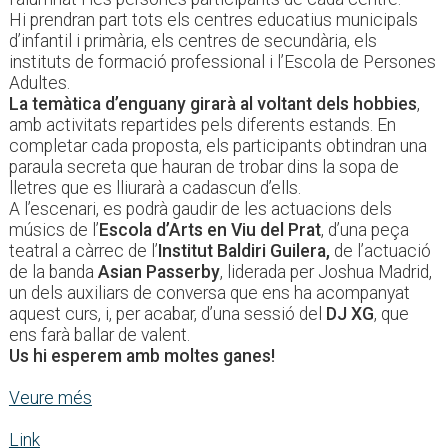
Hi prendran part tots els centres educatius municipals
d’infantil i primària, els centres de secundària, els
instituts de formació professional i l’Escola de Persones
Adultes.
La temàtica d’enguany girarà al voltant dels hobbies
,
amb activitats repartides pels diferents estands. En
completar cada proposta, els participants obtindran una
paraula secreta que hauran de trobar dins la sopa de
lletres que es lliurarà a cadascun d’ells.
A l’escenari, es podrà gaudir de les actuacions dels
músics de l’
Escola d’Arts en Viu del Prat
, d’una peça
teatral a càrrec de l’
Institut Baldiri Guilera,
de l’actuació
de la banda
Asian Passerby
, liderada per Joshua Madrid,
un dels auxiliars de conversa que ens ha acompanyat
aquest curs, i, per acabar, d’una sessió del
DJ XG
, que
ens farà ballar de valent.
Us hi esperem amb moltes ganes!
Veure més
Link