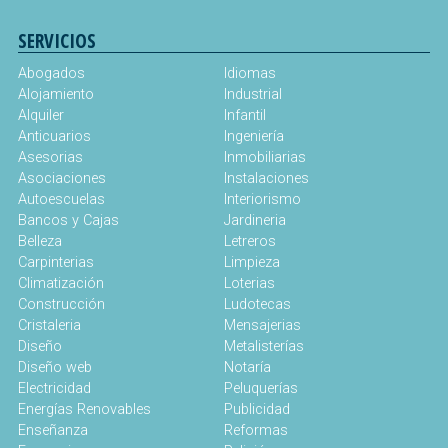
SERVICIOS
Abogados
Idiomas
Alojamiento
Industrial
Alquiler
Infantil
Anticuarios
Ingeniería
Asesorias
Inmobiliarias
Asociaciones
Instalaciones
Autoescuelas
Interiorismo
Bancos y Cajas
Jardineria
Belleza
Letreros
Carpinterias
Limpieza
Climatización
Loterias
Construcción
Ludotecas
Cristaleria
Mensajerias
Diseño
Metalisterías
Diseño web
Notaría
Electricidad
Peluquerías
Energías Renovables
Publicidad
Enseñanza
Reformas