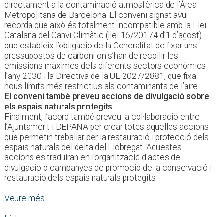
directament a la contaminació atmosfèrica de l’Àrea
Metropolitana de Barcelona. El conveni signat avui
recorda que això és totalment incompatible amb la Llei
Catalana del Canvi Climàtic (llei 16/20174 d’1 d’agost)
que estableix l’obligació de la Generalitat de fixar uns
pressupostos de carboni on s’han de recollir les
emissions màximes dels diferents sectors econòmics
l’any 2030 i la Directiva de la UE 2027/2881, que fixa
nous límits més restrictius als contaminants de l’aire.
El conveni també preveu accions de divulgació sobre
els espais naturals protegits
Finalment, l’acord també preveu la col·laboració entre
l’Ajuntament i DEPANA per crear totes aquelles accions
que permetin treballar per la restauració i protecció dels
espais naturals del delta del Llobregat. Aquestes
accions es traduiran en l’organització d’actes de
divulgació o campanyes de promoció de la conservació i
restauració dels espais naturals protegits.
Veure més