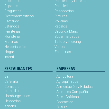
Decoración
Papelerias y Librerias
Deportes
Pastelerias
Droguerias
Pescaderías
Electrodomesticos
Pinturas
Esotérico
Pollerías
Estancos
Regalos
Ferreterias
Segunda Mano
Floristeria
Supermercados
Fruterias
Tattoo y Piercing
Herboristerías
Varios
Hogar
Zapaterias
Infantil
RESTAURANTES
EMPRESAS
Bar
Agricultura
Cafetería
Agroquímicos
Comida a
Alimentación y Bebidas
domicilio
Animales Compañía
Hamburgeserias
Artes Gráficas
Heladerias
Cosmética
Kebabs
Cultura