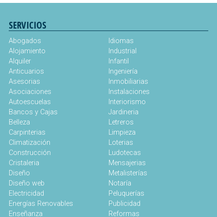
SERVICIOS
Abogados
Idiomas
Alojamiento
Industrial
Alquiler
Infantil
Anticuarios
Ingeniería
Asesorias
Inmobiliarias
Asociaciones
Instalaciones
Autoescuelas
Interiorismo
Bancos y Cajas
Jardineria
Belleza
Letreros
Carpinterias
Limpieza
Climatización
Loterias
Construcción
Ludotecas
Cristaleria
Mensajerias
Diseño
Metalisterías
Diseño web
Notaría
Electricidad
Peluquerías
Energías Renovables
Publicidad
Enseñanza
Reformas