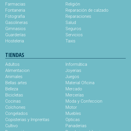
Farmacias
Religión
Fontaneria
Reparación de calzado
Fotografia
Reparaciones
Gasolineras
Salud
Gimnasios
Seguros
Guarderías
Servicios
Hosteleria
Taxis
TIENDAS
Adultos
Informática
Alimentacion
Joyerias
Animales
Juegos
Bellas artes
Material Oficina
Belleza
Mercado
Bicicletas
Mercerías
Cocinas
Moda y Confeccion
Colchones
Motor
Congelados
Muebles
Copisterias y Imprentas
Opticas
Cultivo
Panaderias