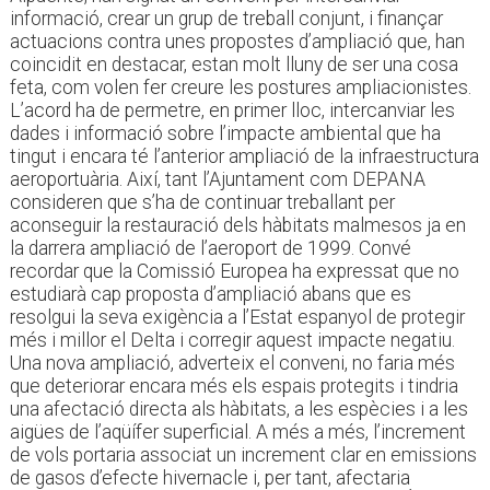
informació, crear un grup de treball conjunt, i finançar
actuacions contra unes propostes d’ampliació que, han
coincidit en destacar, estan molt lluny de ser una cosa
feta, com volen fer creure les postures ampliacionistes.
L’acord ha de permetre, en primer lloc, intercanviar les
dades i informació sobre l’impacte ambiental que ha
tingut i encara té l’anterior ampliació de la infraestructura
aeroportuària. Així, tant l’Ajuntament com DEPANA
consideren que s’ha de continuar treballant per
aconseguir la restauració dels hàbitats malmesos ja en
la darrera ampliació de l’aeroport de 1999. Convé
recordar que la Comissió Europea ha expressat que no
estudiarà cap proposta d’ampliació abans que es
resolgui la seva exigència a l’Estat espanyol de protegir
més i millor el Delta i corregir aquest impacte negatiu.
Una nova ampliació, adverteix el conveni, no faria més
que deteriorar encara més els espais protegits i tindria
una afectació directa als hàbitats, a les espècies i a les
aigües de l’aqüífer superficial. A més a més, l’increment
de vols portaria associat un increment clar en emissions
de gasos d’efecte hivernacle i, per tant, afectaria