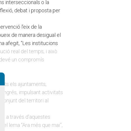
ns interseccionals o la
flexió, debat i proposta per
ervenció l’eix de la
ibueix de manera desigual el
ha afegit, “Les institucions
ució real del temps, i això
esdevé un compromís
tots els ajuntaments,
congrés, impulsant activitats
onjunt del territori al
os a través d’aquestes
b el lema “Ara més que mai”,