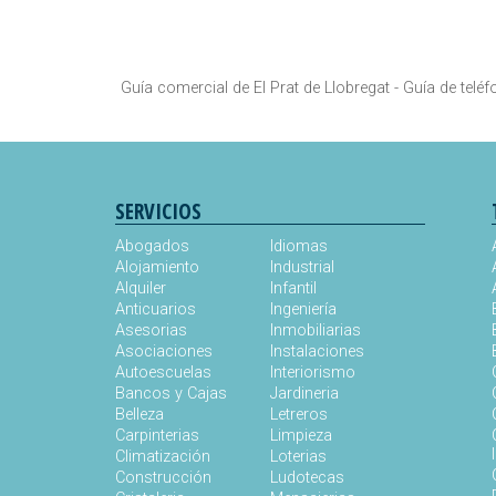
Guía comercial de El Prat de Llobregat -
Guía de teléf
SERVICIOS
Abogados
Idiomas
Alojamiento
Industrial
Alquiler
Infantil
Anticuarios
Ingeniería
Asesorias
Inmobiliarias
Asociaciones
Instalaciones
Autoescuelas
Interiorismo
Bancos y Cajas
Jardineria
Belleza
Letreros
Carpinterias
Limpieza
Climatización
Loterias
Construcción
Ludotecas