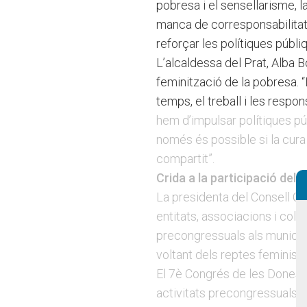
pobresa i el sensellarisme, l
manca de corresponsabilitat 
reforçar les polítiques públ
L’alcaldessa del Prat, Alba B
feminització de la pobresa. 
temps, el treball i les respon
hem d’impulsar polítiques púb
només és possible si la cur
compartit”.
Crida a la participació del t
La presidenta del Consell Co
entitats, associacions i col
precongressuals als municipis
voltant dels reptes feministes
El 7è Congrés de les Dones 
activitats precongressuals i