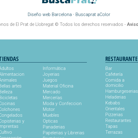
Diseño web Barcelona
·
Buscaprat aColor
onos de El Prat de Llobregat
© Todos los derechos reservados -
Aviso
TIENDAS
RESTAURANTE
Adultos
Informática
Bar
Alimentacion
Joyerias
Cafetería
Animales
Juegos
Comida a
domicilio
Bellas artes
Material Oficina
Hamburgeseria
Belleza
Mercado
Heladerias
Bicicletas
Mercerías
Kebabs
Cocinas
Moda y Confeccion
Orientales
Colchones
Motor
Pizzerias
Congelados
Muebles
Restaurantes
Copisterias y
Opticas
Imprentas
Tapas
Panaderias
Cultivo
Terrazas
Papelerias y Librerias