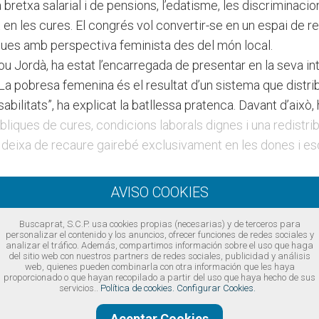
a bretxa salarial i de pensions, l’edatisme, les discriminacio
en les cures. El congrés vol convertir-se en un espai de re
iques amb perspectiva feminista des del món local.
ou Jordà, ha estat l’encarregada de presentar en la seva int
“La pobresa femenina és el resultat d’un sistema que distr
sabilitats”, ha explicat la batllessa pratenca. Davant d’això, 
liques de cures, condicions laborals dignes i una redistrib
a deixa de recaure gairebé exclusivament en les dones i 
erritori
marcal del Baix Llobregat, Eva Martínez, ha fet una crida a 
·lectius del Baix Llobregat perquè esdevinguin subseus del 
Buscaprat, S.C.P. usa cookies propias (necesarias) y de terceros para
personalizar el contenido y los anuncios, ofrecer funciones de redes sociales y
. L’objectiu és generar debat, sumar mirades i implicar el c
analizar el tráfico. Además, compartimos información sobre el uso que haga
del sitio web con nuestros partners de redes sociales, publicidad y análisis
 actuals, fins arribar a la trobada d’octubre.
web, quienes pueden combinarla con otra información que les haya
proporcionado o que hayan recopilado a partir del uso que haya hecho de sus
del Baix Llobregat es desplegarà al llarg dels pròxims mes
servicios..
Política de cookies.
Configurar Cookies.
 culminarà els dies 23 i 24 d’octubre a Sant Joan Despí. Am
Aceptar Cookies