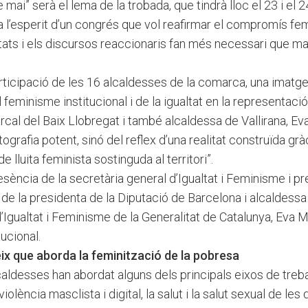
mai” serà el lema de la trobada, que tindrà lloc el 23 i el 
a l’esperit d’un congrés que vol reafirmar el compromís fe
ts i els discursos reaccionaris fan més necessari que mai 
ticipació de les 16 alcaldesses de la comarca, una imatge
feminisme institucional i de la igualtat en la representació
cal del Baix Llobregat i també alcaldessa de Vallirana, Eva
ografia potent, sinó del reflex d’una realitat construïda g
de lluita feminista sostinguda al territori”.
ència de la secretària general d’Igualtat i Feminisme i pre
i de la presidenta de la Diputació de Barcelona i alcaldessa
’Igualtat i Feminisme de la Generalitat de Catalunya, Eva M
ucional.
ix que aborda la feminització de la pobresa
lcaldesses han abordat alguns dels principals eixos de treb
iolència masclista i digital, la salut i la salut sexual de les