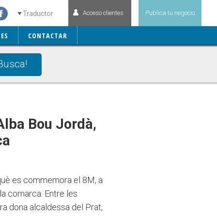
Acceso clientes
Publica tu negocio
Traductor
ES
CONTACTAR
Busca!
 Alba Bou Jordà,
ca
n què es commemora el 8M, a
 la comarca. Entre les
ra dona alcaldessa del Prat,