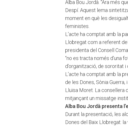
Alba Bou Jordà. “Ara més que 
Despí. Aquest lema sintetitz
moment en què les desigualta
feministes.
L’acte ha comptat amb la par
Llobregat com a referent del 
presidenta del Consell Comar
“no es tracta només d’una fot
d’organització, de sororitat i 
L’acte ha comptat amb la pres
de les Dones, Sònia Guerra, 
Lluïsa Moret. La consellera d
mitjançant un missatge instit
Alba Bou Jordà presenta l’e
Durant la presentació, les a
Dones del Baix Llobregat: la v