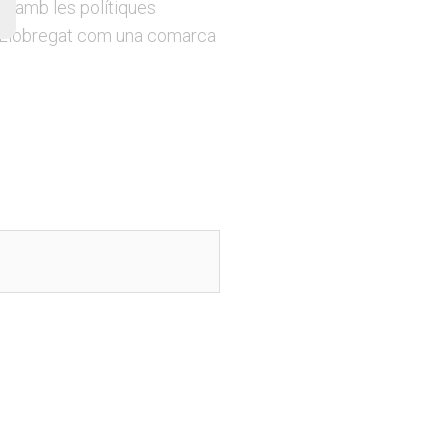
al amb les polítiques
ix Llobregat com una comarca