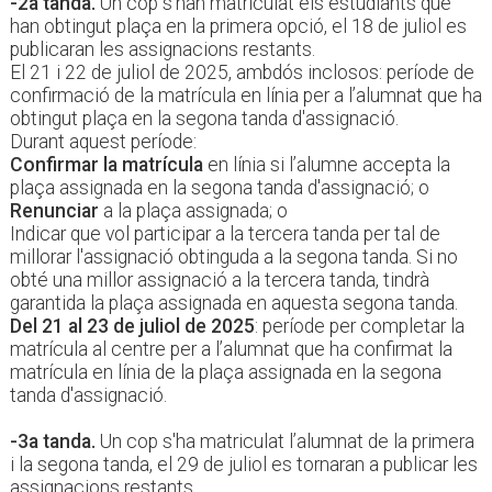
-2a tanda.
Un cop s'han matriculat els estudiants que
han obtingut plaça en la primera opció, el 18 de juliol es
publicaran les assignacions restants.
El 21 i 22 de juliol de 2025, ambdós inclosos: període de
confirmació de la matrícula en línia per a l’alumnat que ha
obtingut plaça en la segona tanda d'assignació.
Durant aquest període:
Confirmar la matrícula
en línia si l’alumne accepta la
plaça assignada en la segona tanda d'assignació; o
Renunciar
a la plaça assignada; o
Indicar que vol participar a la tercera tanda per tal de
millorar l'assignació obtinguda a la segona tanda. Si no
obté una millor assignació a la tercera tanda, tindrà
garantida la plaça assignada en aquesta segona tanda.
Del 21 al 23 de juliol de 2025
: període per completar la
matrícula al centre per a l’alumnat que ha confirmat la
matrícula en línia de la plaça assignada en la segona
tanda d'assignació.
-3a tanda.
Un cop s'ha matriculat l’alumnat de la primera
i la segona tanda, el 29 de juliol es tornaran a publicar les
assignacions restants.