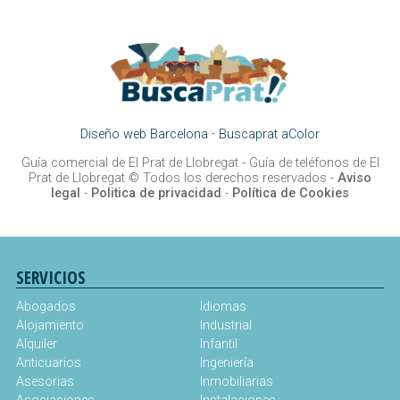
Diseño web Barcelona
·
Buscaprat aColor
Guía comercial de El Prat de Llobregat -
Guía de teléfonos de El
Prat de Llobregat
© Todos los derechos reservados -
Aviso
legal
-
Politica de privacidad
-
Política de Cookies
SERVICIOS
Abogados
Idiomas
Alojamiento
Industrial
Alquiler
Infantil
Anticuarios
Ingeniería
Asesorias
Inmobiliarias