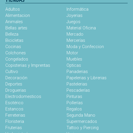
Adultos
Informática
Alimentacion
Joyerias
Animales
Juegos
Bellas artes
Material Oficina
Belleza
Mercado
Bicicletas
Mercerías
Cocinas
Moda y Confeccion
Colchones
Motor
Congelados
Muebles
Copisterias y Imprentas
Opticas
Cultivo
Panaderias
Decoración
Papelerias y Librerias
Deportes
Pastelerias
Droguerias
Pescaderías
Electrodomesticos
Pinturas
Esotérico
Pollerías
Estancos
Regalos
Ferreterias
Segunda Mano
Floristeria
Supermercados
Fruterias
Tattoo y Piercing