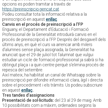
opcions es poden tramitar a través de
https://preinscripcio.gencat.cat
.
Podeu consultar tota la informació relativa a la
preinscripció en aquest
enllaç
.
Canvis en el procés de preinscripció a l’FP
Enguany, el Departament d’Educació i Formació
Professional de la Generalitat introduirà canvis en el
procés de preinscripció a l’FP. Després del desgavell dels
últims anys, en què el curs va arrencar amb milers
d’alumnes sense plaça assignada, la Generalitat ha
anunciat que el 29 de juliol tot l’alumnat que vulgui
estudiar un cicle de formació professional ja sabrà si ha
obtingut plaça i a quin centre perquè s'elimina procés de
repesca del setembre.
Així mateix, ha habilitat un canal de Whatsapp sobre la
preinscripció per difondre informació clara, àgil i directa
sobre el procediment i els tràmits. Us podeu subscriure
en aquest
enllaç
.
Tres tandes d’assignacions
Presentació de sol·licituds:
del 23 al 29 de maig. Amb
10 possibilitats com a màxim, ordenades segons la