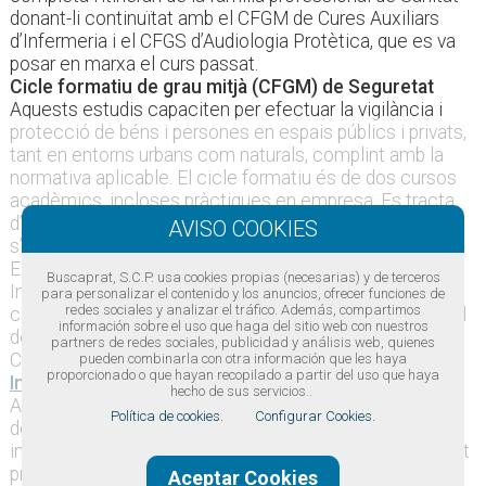
donant-li continuïtat amb el CFGM de Cures Auxiliars
d’Infermeria i el CFGS d’Audiologia Protètica, que es va
posar en marxa el curs passat.
Cicle formatiu de grau mitjà (CFGM) de Seguretat
Aquests estudis capaciten per efectuar la vigilància i
protecció de béns i persones en espais públics i privats,
tant en entorns urbans com naturals, complint amb la
normativa aplicable. El cicle formatiu és de dos cursos
acadèmics, incloses pràctiques en empresa. Es tracta
d’un cicle formatiu de nova creació que només
s’imparteix a tres centres en tota Catalunya.
El centre també amplia una línia de Comerç
Buscaprat, S.C.P. usa cookies propias (necesarias) y de terceros
Internacional i es consolida com a referent comarcal i
para personalizar el contenido y los anuncios, ofrecer funciones de
redes sociales y analizar el tráfico. Además, compartimos
català d’aquest cicle formatiu i del que està associat, el
información sobre el uso que haga del sitio web con nuestros
de Transport i Logística, tots dos de la família de
partners de redes sociales, publicidad y análisis web, quienes
Comerç i Màrqueting.
pueden combinarla con otra información que les haya
proporcionado o que hayan recopilado a partir del uso que haya
Institut Illa dels Banyols
hecho de sus servicios..
Aquest curs, l’Institut Illa dels Banyols, centre formatiu
Política de cookies.
Configurar Cookies.
de referència a la comarca i a Catalunya de famílies
industrials i d’Hoteleria i Turisme, ha impartit el certificat
professional de nivell 1 “Operacions Auxiliars de
Aceptar Cookies