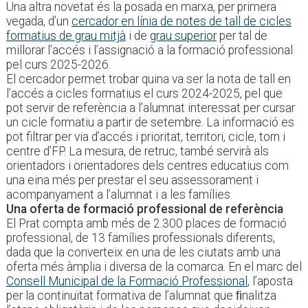
Una altra novetat és la posada en marxa, per primera
vegada, d’un
cercador en línia de notes de tall de cicles
formatius de grau mitjà
i de
grau superior
per tal de
millorar l’accés i l’assignació a la formació professional
pel curs 2025-2026.
El cercador permet trobar quina va ser la nota de tall en
l’accés a cicles formatius el curs 2024-2025, pel que
pot servir de referència a l’alumnat interessat per cursar
un cicle formatiu a partir de setembre. La informació es
pot filtrar per via d’accés i prioritat, territori, cicle, torn i
centre d’FP. La mesura, de retruc, també servirà als
orientadors i orientadores dels centres educatius com
una eina més per prestar el seu assessorament i
acompanyament a l’alumnat i a les famílies.
Una oferta de formació professional de referència
El Prat compta amb més de 2.300 places de formació
professional, de 13 famílies professionals diferents,
dada que la converteix en una de les ciutats amb una
oferta més àmplia i diversa de la comarca. En el marc del
Consell Municipal de la Formació Professional
, l’aposta
per la continuïtat formativa de l’alumnat que ﬁnalitza