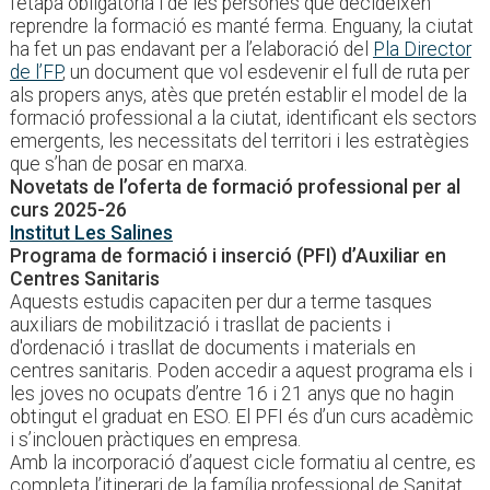
l’etapa obligatòria i de les persones que decideixen
reprendre la formació es manté ferma. Enguany, la ciutat
ha fet un pas endavant per a l’elaboració del
Pla Director
de l’FP
, un document que vol esdevenir el full de ruta per
als propers anys, atès que pretén establir el model de la
formació professional a la ciutat, identificant els sectors
emergents, les necessitats del territori i les estratègies
que s’han de posar en marxa.
Novetats de l’oferta de formació professional per al
curs 2025-26
Institut Les Salines
Programa de formació i inserció (PFI) d’Auxiliar en
Centres Sanitaris
Aquests estudis capaciten per dur a terme tasques
auxiliars de mobilització i trasllat de pacients i
d'ordenació i trasllat de documents i materials en
centres sanitaris. Poden accedir a aquest programa els i
les joves no ocupats d’entre 16 i 21 anys que no hagin
obtingut el graduat en ESO. El PFI és d’un curs acadèmic
i s’inclouen pràctiques en empresa.
Amb la incorporació d’aquest cicle formatiu al centre, es
completa l’itinerari de la família professional de Sanitat