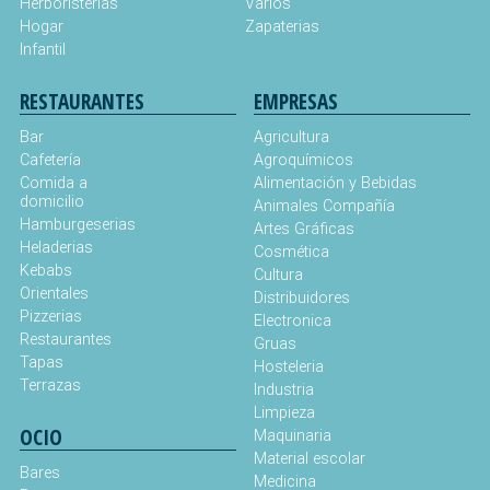
Herboristerías
Varios
Hogar
Zapaterias
Infantil
RESTAURANTES
EMPRESAS
Bar
Agricultura
Cafetería
Agroquímicos
Comida a
Alimentación y Bebidas
domicilio
Animales Compañía
Hamburgeserias
Artes Gráficas
Heladerias
Cosmética
Kebabs
Cultura
Orientales
Distribuidores
Pizzerias
Electronica
Restaurantes
Gruas
Tapas
Hosteleria
Terrazas
Industria
Limpieza
OCIO
Maquinaria
Material escolar
Bares
Medicina