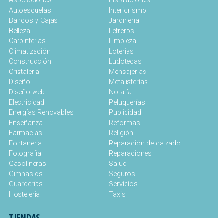
Asociaciones
Instalaciones
Autoescuelas
Interiorismo
Bancos y Cajas
Jardineria
Belleza
Letreros
Carpinterias
Limpieza
Climatización
Loterias
Construcción
Ludotecas
Cristaleria
Mensajerias
Diseño
Metalisterías
Diseño web
Notaría
Electricidad
Peluquerías
Energías Renovables
Publicidad
Enseñanza
Reformas
Farmacias
Religión
Fontaneria
Reparación de calzado
Fotografia
Reparaciones
Gasolineras
Salud
Gimnasios
Seguros
Guarderías
Servicios
Hosteleria
Taxis
TIENDAS