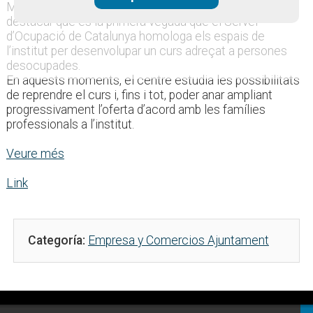
Manteniment en Electromecànica de Vehicles”. Cal
destacar que és la primera vegada que el Servei
d’Ocupació de Catalunya homologa els espais de
l’institut per desenvolupar un curs adreçat a persones
desocupades.
En aquests moments, el centre estudia les possibilitats
de reprendre el curs i, fins i tot, poder anar ampliant
progressivament l’oferta d’acord amb les famílies
professionals a l’institut.
Veure més
Link
Categoría:
Empresa y Comercios Ajuntament