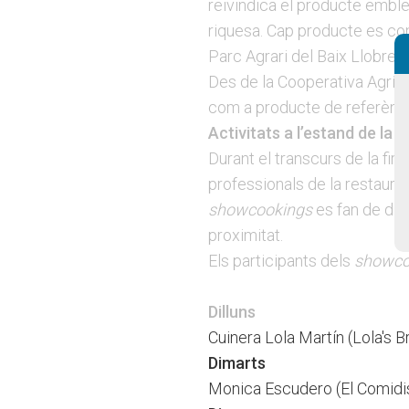
reivindica el producte emble
riquesa. Cap producte es con
Parc Agrari del Baix Llobrega
Des de la Cooperativa Agrícol
com a producte de referència
Activitats a l’estand de la 
Durant el transcurs de la fir
professionals de la restaura
showcookings
es fan de dil
proximitat.
Els participants dels
showco
Dilluns
Cuinera Lola Martín (Lola's B
Dimarts
Monica Escudero (El Comidis