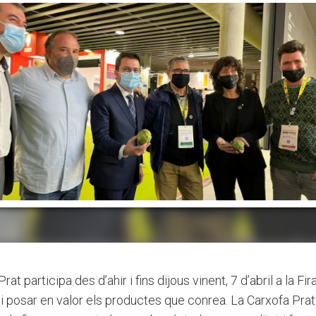
at participa des d’ahir i fins dijous vinent, 7 d’abril a la Fir
 i posar en valor els productes que conrea. La Carxofa Prat