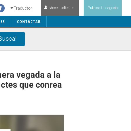
Acceso clientes
Publica tu negocio
Traductor
ES
CONTACTAR
Busca!
mera vegada a la
ductes que conrea