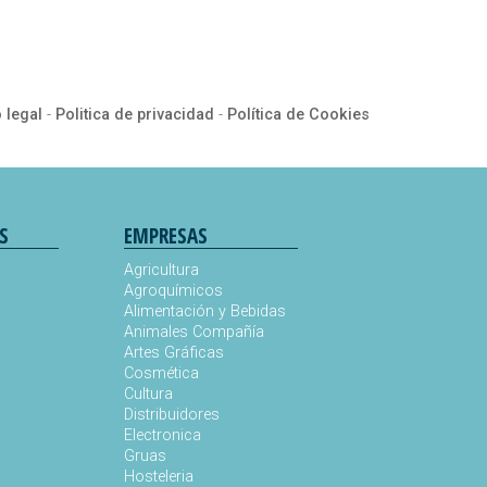
 legal
-
Politica de privacidad
-
Política de Cookies
S
EMPRESAS
Agricultura
Agroquímicos
Alimentación y Bebidas
Animales Compañía
s
Artes Gráficas
Cosmética
Cultura
Distribuidores
Electronica
Gruas
Hosteleria