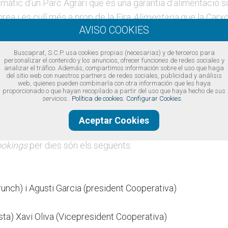
màtic d’un Parc Agrari que és una garantia d’alimentació so
rea i es cull més a prop de la Fira
Alimentaria
que la Carxo
t.
a es treballa per destacar la qualitat de la Carxofa Prat, v
Buscaprat, S.C.P. usa cookies propias (necesarias) y de terceros para
 a la restauració de Barcelona.
personalizar el contenido y los anuncios, ofrecer funciones de redes sociales y
analizar el tráfico. Además, compartimos información sobre el uso que haga
Cooperativa Agrícola del Prat
del sitio web con nuestros partners de redes sociales, publicidad y análisis
web, quienes pueden combinarla con otra información que les haya
a, a l’estand de la Cooperativa Agrícola es podrà gaudir de
s
proporcionado o que hayan recopilado a partir del uso que haya hecho de sus
servicios..
Política de cookies.
Configurar Cookies.
ció que elaboraran en directe plats amb Carxofa Prat com a 
luns a dijous a les 12 h del migdia i s’ofereixen tastets d
Aceptar Cookies
okings
per dies són els següents:
runch) i Agusti Garcia (president Cooperativa)
ta) Xavi Oliva (Vicepresident Cooperativa)