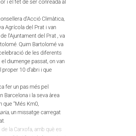
or i el fet de ser conreada al
 consellera d'Acció Climàtica,
a Agrícola del Prat i van
e l'Ajuntament del Prat , va
 Bartolomé. Quim Bartolomé va
celebració de les diferents
da el diumenge passat, on van
l proper 10 d'abri i que
ca fer un pas més pel
n Barcelona i la seva àrea
en que “Més Km0,
aria
, un missatge carregat
at.
 de la Carxofa, amb què es