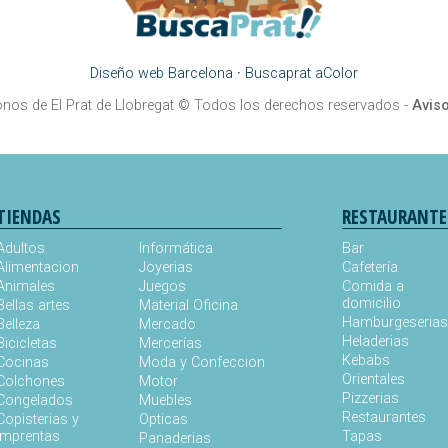
Diseño web Barcelona
·
Buscaprat aColor
onos de El Prat de Llobregat
© Todos los derechos reservados -
Aviso
TIENDAS
RESTAURANTE
Adultos
Informática
Bar
Alimentacion
Joyerias
Cafetería
Animales
Juegos
Comida a
domicilio
Bellas artes
Material Oficina
Hamburgeseria
Belleza
Mercado
Heladerias
Bicicletas
Mercerías
Kebabs
Cocinas
Moda y Confeccion
Orientales
Colchones
Motor
Pizzerias
Congelados
Muebles
Restaurantes
Copisterias y
Opticas
Imprentas
Tapas
Panaderias