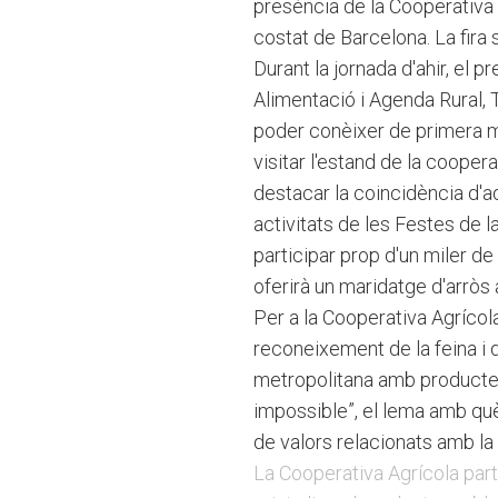
presència de la Cooperativa a 
costat de Barcelona. La fira 
Durant la jornada d'ahir, el 
Alimentació i Agenda Rural, T
poder conèixer de primera mà
visitar l'estand de la cooper
destacar la coincidència d'aq
activitats de les Festes de l
participar prop d'un miler de 
oferirà un maridatge d'arrò
Per a la Cooperativa Agrícol
reconeixement de la feina i 
metropolitana amb productes
impossible”, el lema amb què 
de valors relacionats amb la so
La Cooperativa Agrícola parti