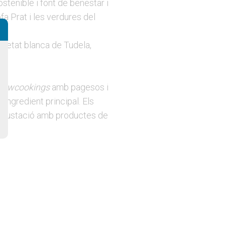
stenible i font de benestar i
fa Prat i les verdures del
arietat blanca de Tudela,
howcookings
amb pagesos i
ingredient principal. Els
e degustació amb productes de