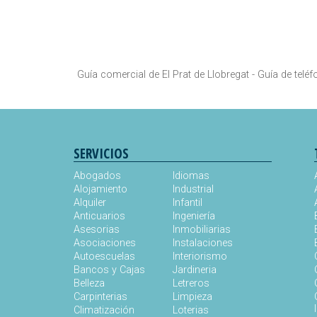
Guía comercial de El Prat de Llobregat -
Guía de teléf
SERVICIOS
Abogados
Idiomas
Alojamiento
Industrial
Alquiler
Infantil
Anticuarios
Ingeniería
Asesorias
Inmobiliarias
Asociaciones
Instalaciones
Autoescuelas
Interiorismo
Bancos y Cajas
Jardineria
Belleza
Letreros
Carpinterias
Limpieza
Climatización
Loterias