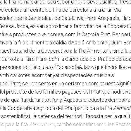
la fira, remarcant el seu sabor únic, la seva qualitat i fresc
se celebra al recinte de Fira de Barcelona a la Gran Via.
president de la Generalitat de Catalunya, Pere Aragonès, i la
eresa Jordà, es van aproximar a l'activitat de la Cooperativ
 els productes que conrea, com la Carxofa Prat. Per part d
ativa a la fira el tinent d’alcaldia d’Acció Ambiental, Quim
uest estand de la Cooperativa a la fira Alimentaria amb la 
a Carxofa a l'aire lliure, com la Carxofada del Prat celebra
persones tot i la pluja, o l'Escarxofa&Jazz, que tindrà lloc e
s amb carxofes acompanyat d'espectacles musicals.
a del Prat, ser presents en un certamen com aquest signifi
del producte de les famílies pageses del Prat que nodreixe
 de qualitat durant tot l’any. Aquests productes demostr
la Cooperativa Agrícola del Prat participa a la fira
Aliment
stenibilitat, la defensa del territori i l’aposta per la qualit
cipa a la fira
Alimentaria,
també coincidint amb les Festes