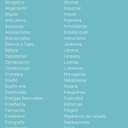
Abogados
Idiomas
Alojamiento
Industrial
Alquiler
Infantil
Anticuarios
Ingeniería
Asesorias
Inmobiliarias
Asociaciones
Instalaciones
Autoescuelas
Interiorismo
Bancos y Cajas
Jardineria
Belleza
Letreros
Carpinterias
Limpieza
Climatización
Loterias
Construcción
Ludotecas
Cristaleria
Mensajerias
Diseño
Metalisterías
Diseño web
Notaría
Electricidad
Peluquerías
Energías Renovables
Publicidad
Enseñanza
Reformas
Farmacias
Religión
Fontaneria
Reparación de calzado
Fotografia
Reparaciones