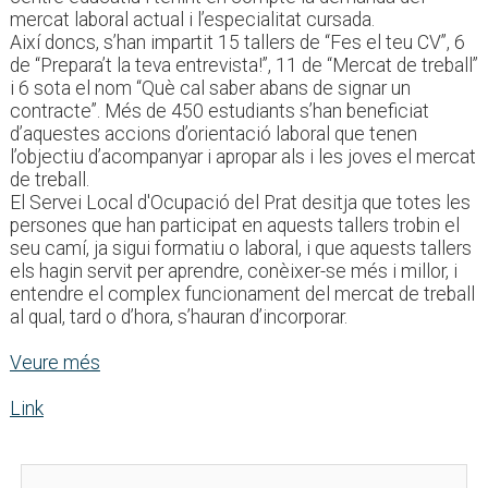
mercat laboral actual i l’especialitat cursada.
Així doncs, s’han impartit 15 tallers de “Fes el teu CV”, 6
de “Prepara’t la teva entrevista!”, 11 de “Mercat de treball”
i 6 sota el nom “Què cal saber abans de signar un
contracte”. Més de 450 estudiants s’han beneficiat
d’aquestes accions d’orientació laboral que tenen
l’objectiu d’acompanyar i apropar als i les joves el mercat
de treball.
El Servei Local d'Ocupació del Prat desitja que totes les
persones que han participat en aquests tallers trobin el
seu camí, ja sigui formatiu o laboral, i que aquests tallers
els hagin servit per aprendre, conèixer-se més i millor, i
entendre el complex funcionament del mercat de treball
al qual, tard o d’hora, s’hauran d’incorporar.
Veure més
Link