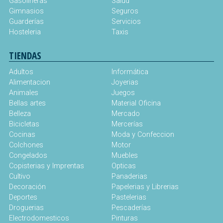
Gasolineras
Salud
Gimnasios
Seguros
Guarderías
Servicios
Hosteleria
Taxis
TIENDAS
Adultos
Informática
Alimentacion
Joyerias
Animales
Juegos
Bellas artes
Material Oficina
Belleza
Mercado
Bicicletas
Mercerías
Cocinas
Moda y Confeccion
Colchones
Motor
Congelados
Muebles
Copisterias y Imprentas
Opticas
Cultivo
Panaderias
Decoración
Papelerias y Librerias
Deportes
Pastelerias
Droguerias
Pescaderías
Electrodomesticos
Pinturas