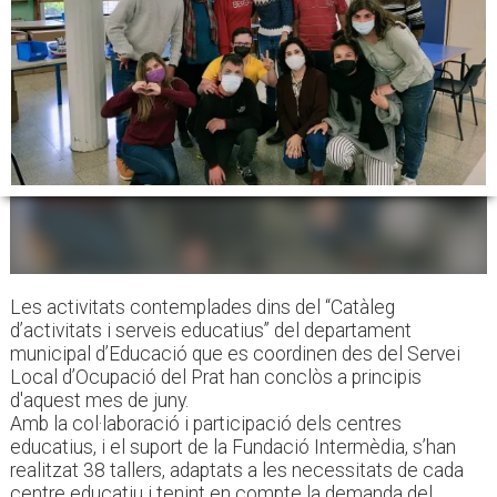
Les activitats contemplades dins del “Catàleg
d’activitats i serveis educatius” del departament
municipal d’Educació que es coordinen des del Servei
Local d’Ocupació del Prat han conclòs a principis
d'aquest mes de juny.
Amb la col·laboració i participació dels centres
educatius, i el suport de la Fundació Intermèdia, s’han
realitzat 38 tallers, adaptats a les necessitats de cada
centre educatiu i tenint en compte la demanda del