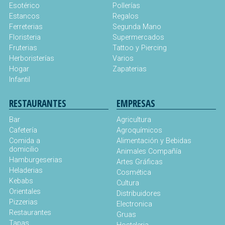
Esotérico
Pollerías
Estancos
Regalos
Ferreterias
Segunda Mano
Floristeria
Supermercados
Fruterias
Tattoo y Piercing
Herboristerías
Varios
Hogar
Zapaterias
Infantil
RESTAURANTES
EMPRESAS
Bar
Agricultura
Cafetería
Agroquímicos
Comida a
Alimentación y Bebidas
domicilio
Animales Compañía
Hamburgeserias
Artes Gráficas
Heladerias
Cosmética
Kebabs
Cultura
Orientales
Distribuidores
Pizzerias
Electronica
Restaurantes
Gruas
Tapas