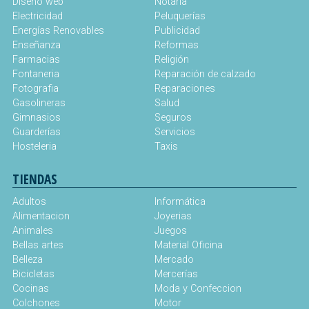
Diseño web
Notaría
Electricidad
Peluquerías
Energías Renovables
Publicidad
Enseñanza
Reformas
Farmacias
Religión
Fontaneria
Reparación de calzado
Fotografia
Reparaciones
Gasolineras
Salud
Gimnasios
Seguros
Guarderías
Servicios
Hosteleria
Taxis
TIENDAS
Adultos
Informática
Alimentacion
Joyerias
Animales
Juegos
Bellas artes
Material Oficina
Belleza
Mercado
Bicicletas
Mercerías
Cocinas
Moda y Confeccion
Colchones
Motor