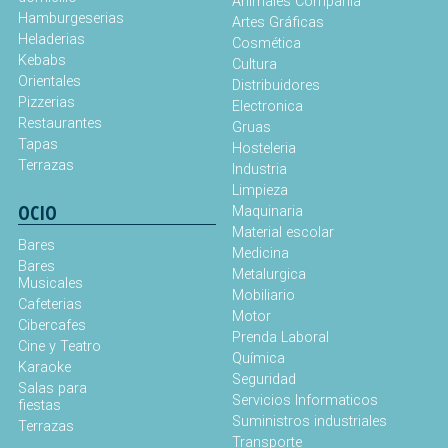
Animales Compañía
Hamburgeserias
Artes Gráficas
Heladerias
Cosmética
Kebabs
Cultura
Orientales
Distribuidores
Pizzerias
Electronica
Restaurantes
Gruas
Tapas
Hosteleria
Terrazas
Industria
Limpieza
OCIO
Maquinaria
Material escolar
Bares
Medicina
Bares
Metalurgica
Musicales
Mobiliario
Cafeterias
Motor
Cibercafes
Prenda Laboral
Cine y Teatro
Química
Karaoke
Seguridad
Salas para
Servicios Informaticos
fiestas
Suministros industriales
Terrazas
Transporte