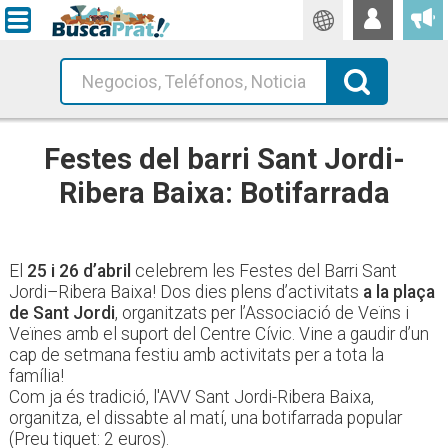
Traductor
Busca!
Festes del barri Sant Jordi-
Ribera Baixa: Botifarrada
El
25 i 26 d’abril
celebrem les Festes del Barri Sant
Jordi–Ribera Baixa! Dos dies plens d’activitats
a la plaça
de Sant Jordi
, organitzats per l’Associació de Veïns i
Veïnes amb el suport del Centre Cívic. Vine a gaudir d’un
cap de setmana festiu amb activitats per a tota la
família!
Com ja és tradició, l'AVV Sant Jordi-Ribera Baixa,
organitza, el dissabte al matí, una botifarrada popular
(Preu tiquet: 2 euros).