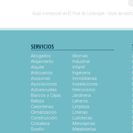
Guía comercial de El Prat de Llobregat -
Guía de teléf
SERVICIOS
Abogados
Idiomas
Alojamiento
Industrial
Alquiler
Infantil
Anticuarios
Ingeniería
Asesorias
Inmobiliarias
Asociaciones
Instalaciones
Autoescuelas
Interiorismo
Bancos y Cajas
Jardineria
Belleza
Letreros
Carpinterias
Limpieza
Climatización
Loterias
Construcción
Ludotecas
Cristaleria
Mensajerias
Diseño
Metalisterías