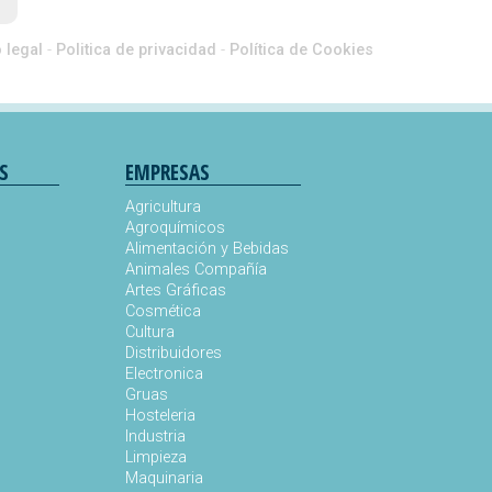
 legal
-
Politica de privacidad
-
Política de Cookies
S
EMPRESAS
Agricultura
Agroquímicos
Alimentación y Bebidas
Animales Compañía
s
Artes Gráficas
Cosmética
Cultura
Distribuidores
Electronica
Gruas
Hosteleria
Industria
Limpieza
Maquinaria