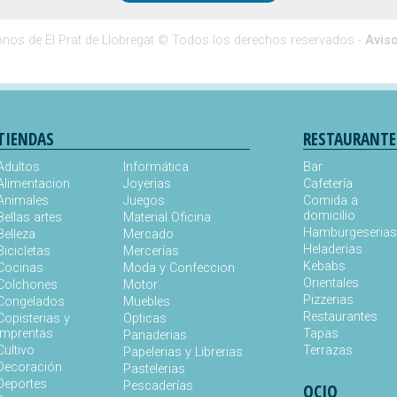
Diseño web Barcelona
·
Buscaprat aColor
onos de El Prat de Llobregat
© Todos los derechos reservados -
Aviso
TIENDAS
RESTAURANTE
Adultos
Informática
Bar
Alimentacion
Joyerias
Cafetería
Animales
Juegos
Comida a
domicilio
Bellas artes
Material Oficina
Hamburgeseria
Belleza
Mercado
Heladerias
Bicicletas
Mercerías
Kebabs
Cocinas
Moda y Confeccion
Orientales
Colchones
Motor
Pizzerias
Congelados
Muebles
Restaurantes
Copisterias y
Opticas
Imprentas
Tapas
Panaderias
Cultivo
Terrazas
Papelerias y Librerias
Decoración
Pastelerias
Deportes
Pescaderías
OCIO