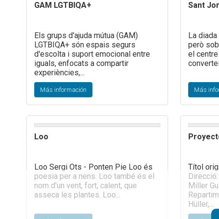
GAM LGTBIQA+
Sant Jor
Els grups d'ajuda mútua (GAM)
La diada 
LGTBIQA+ són espais segurs
però sob
d'escolta i suport emocional entre
el centre
iguals, enfocats a compartir
convertei
experiències,...
Más información
Más info
Loo
Proyect
Loo Sergi Ots - Ponten Pie Loo és
Títol ori
poesia per a nens. Loo també és el
Direcció:
nom d’un vent, fort, calent, que
Miller G
asseca les plantes. Loo...
Repartim
Hüller,...