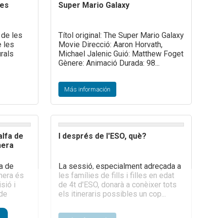
les
Super Mario Galaxy
 de les
Títol original: The Super Mario Galaxy
e les
Movie Direcció: Aaron Horvath,
urals
Michael Jalenic Guió: Matthew Foget
Gènere: Animació Durada: 98...
Más información
alfa de
I després de l'ESO, què?
nera
a de
La sessió, especialment adreçada a
onera és
les famílies de fills i filles en edat
isió i
de 4t d'ESO, donarà a conèixer tots
 de
els itineraris possibles un cop...