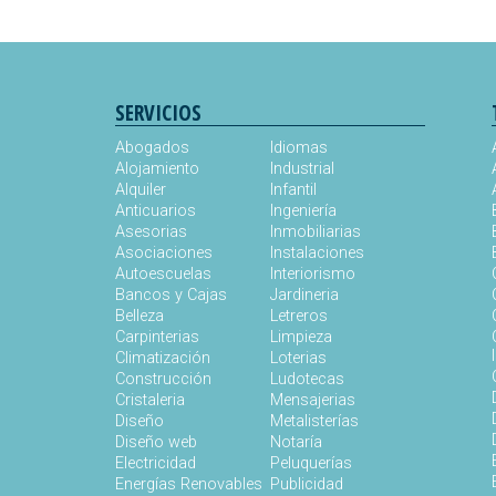
SERVICIOS
Abogados
Idiomas
Alojamiento
Industrial
Alquiler
Infantil
Anticuarios
Ingeniería
Asesorias
Inmobiliarias
Asociaciones
Instalaciones
Autoescuelas
Interiorismo
Bancos y Cajas
Jardineria
Belleza
Letreros
Carpinterias
Limpieza
Climatización
Loterias
Construcción
Ludotecas
Cristaleria
Mensajerias
Diseño
Metalisterías
Diseño web
Notaría
Electricidad
Peluquerías
Energías Renovables
Publicidad