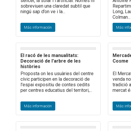
sencer, la solar i l’artificial. Només hi
Antoine 
sobreviuen una claredat subtil que
Repartim
ningú sap d’on ve i la...
Long, Lau
Colman...
Más información
Más info
El racó de les manualitats:
Mercade
Decoració de l'arbre de les
Cosme
històries
Proposta on les usuàries del centre
El Merca
cívic participen en la decoració de
venda no
l'espai expositiu de contes cedits
tradició 
per centres educatius del territori,...
mercat é
Más información
Más info