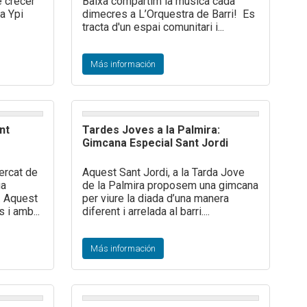
e crecer
Baixa compartim la música cada
ea Ypi
dimecres a L’Orquestra de Barri! Es
tracta d'un espai comunitari i...
Más información
nt
Tardes Joves a la Palmira:
Gimcana Especial Sant Jordi
ercat de
Aquest Sant Jordi, a la Tarda Jove
ga
de la Palmira proposem una gimcana
t. Aquest
per viure la diada d’una manera
 i amb...
diferent i arrelada al barri....
Más información