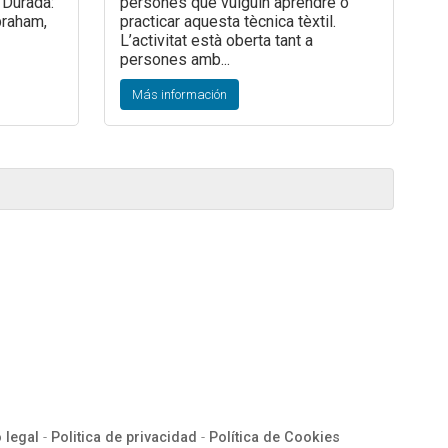
 Durada:
persones que vulguin aprendre o
braham,
practicar aquesta tècnica tèxtil.
L’activitat està oberta tant a
persones amb...
Más información
 legal
-
Politica de privacidad
-
Política de Cookies