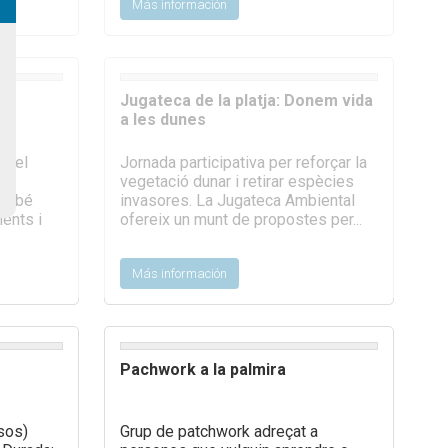
Más información
Jugateca de la platja: Donem vida
a les dunes
a del
Jornada participativa per reforçar la
vegetació dunar i retirar espècies
també
invasores. La Jugateca Ambiental
ents i
ofereix un munt de propostes per...
Más información
Pachwork a la palmira
ïsos)
Grup de patchwork adreçat a