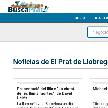
INICIO
NEGOCI
Noticias de El Prat de Llobreg
Presentació del llibre "La ciutat
Michael
de les llums mortes", de David
Uclés
La llum se’n va a Barcelona un dia
Títol ori