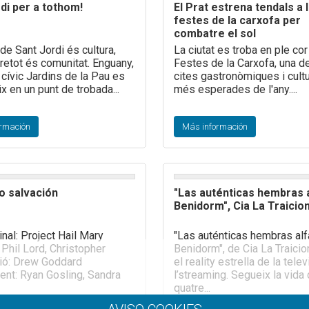
di per a tothom!
El Prat estrena tendals a 
festes de la carxofa per
combatre el sol
de Sant Jordi és cultura,
La ciutat es troba en ple cor
retot és comunitat. Enguany,
Festes de la Carxofa, una d
 cívic Jardins de la Pau es
cites gastronòmiques i cult
x en un punt de trobada...
més esperades de l'any....
rmación
Más información
o salvación
"Las auténticas hembras 
Benidorm", Cia La Traicio
ginal: Project Hail Mary
"Las auténticas hembras alf
 Phil Lord, Christopher
Benidorm", de Cia La Traici
uió: Drew Goddard
el reality estrella de la telev
ent: Ryan Gosling, Sandra
l’streaming. Segueix la vida
quatre...