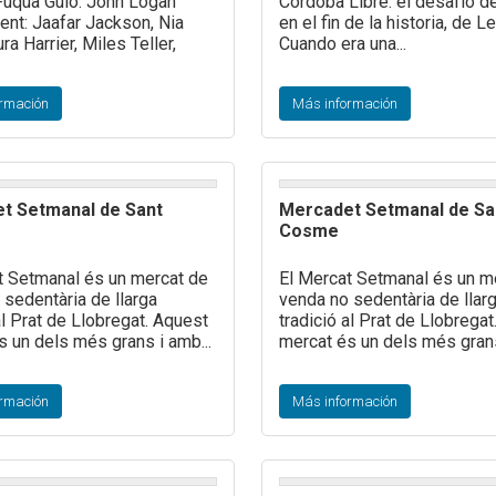
Fuqua Guió: John Logan
Córdoba Libre: el desafío d
ent: Jaafar Jackson, Nia
en el fin de la historia, de L
ra Harrier, Miles Teller,
Cuando era una...
rmación
Más información
t Setmanal de Sant
Mercadet Setmanal de Sa
Cosme
t Setmanal és un mercat de
El Mercat Setmanal és un m
 sedentària de llarga
venda no sedentària de llar
al Prat de Llobregat. Aquest
tradició al Prat de Llobrega
s un dels més grans i amb...
mercat és un dels més grans
rmación
Más información