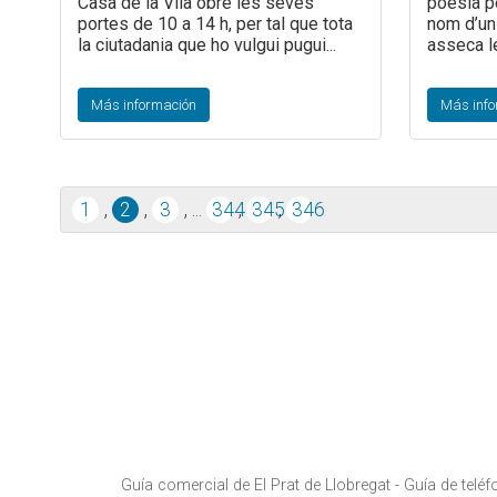
Casa de la Vila obre les seves
poesia p
portes de 10 a 14 h, per tal que tota
nom d’un 
la ciutadania que ho vulgui pugui...
asseca le
Más información
Más info
1
,
2
,
3
,
...
344
,
345
,
346
Guía comercial de El Prat de Llobregat -
Guía de teléf