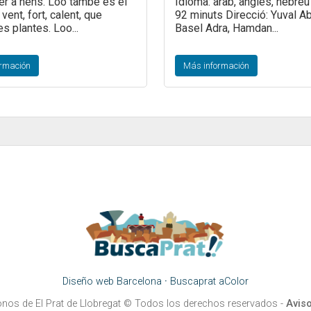
er a nens. Loo també és el
Idioma: àrab, anglès, hebreu
vent, fort, calent, que
92 minuts Direcció: Yuval A
s plantes. Loo...
Basel Adra, Hamdan...
rmación
Más información
Diseño web Barcelona
·
Buscaprat aColor
onos de El Prat de Llobregat
© Todos los derechos reservados -
Aviso