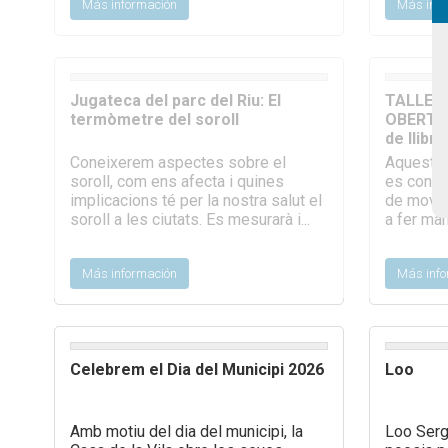
Más información
Más info
Jugateca del parc del Riu: El
TALLER
termòmetre del soroll
OBERT: M
de llibr
Coneixerem aspectes sobre el
Aquesta 
soroll, com ens afecta i quines
es conver
implicacions té per la nostra salut el
de movim
soroll a les ciutats. Es mesurarà i...
a fer man
Más información
Más info
Celebrem el Dia del Municipi 2026
Loo
Amb motiu del dia del municipi, la
Loo Serg