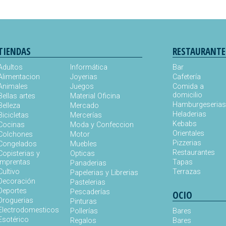
TIENDAS
RESTAURANTE
Adultos
Informática
Bar
Alimentacion
Joyerias
Cafetería
Animales
Juegos
Comida a
domicilio
Bellas artes
Material Oficina
Hamburgeseria
Belleza
Mercado
Heladerias
Bicicletas
Mercerías
Kebabs
Cocinas
Moda y Confeccion
Orientales
Colchones
Motor
Pizzerias
Congelados
Muebles
Restaurantes
Copisterias y
Opticas
Imprentas
Tapas
Panaderias
Cultivo
Terrazas
Papelerias y Librerias
Decoración
Pastelerias
Deportes
Pescaderías
OCIO
Droguerias
Pinturas
Electrodomesticos
Pollerías
Bares
Esotérico
Regalos
Bares