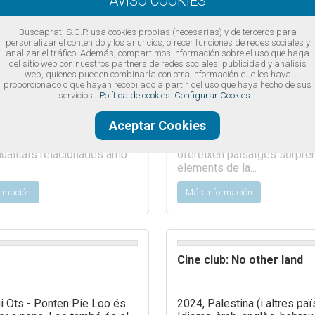
rmación
Más información
Buscaprat, S.C.P. usa cookies propias (necesarias) y de terceros para
personalizar el contenido y los anuncios, ofrecer funciones de redes sociales y
analizar el tráfico. Además, compartimos información sobre el uso que haga
del sitio web con nuestros partners de redes sociales, publicidad y análisis
 DINAMITZAT PATI
Visita guiada a la Bunyola,
web, quienes pueden combinarla con otra información que les haya
anualitats i Intercanvi
Carrabiners i Semàfor
proporcionado o que hayan recopilado a partir del uso que haya hecho de sus
servicios..
Política de cookies.
Configurar Cookies.
es
primavera, els Patis Oberts
Els espais naturals del delt
Aceptar Cookies
tiran en espais creatius i
Llobregat a més d’albergar
ent. Aquest diumenge, vine
importants valors naturals 
ualitats relacionades amb...
ofereixen paisatges sorpren
elements de la...
rmación
Más información
Cine club: No other land
i Ots - Ponten Pie Loo és
2024, Palestina (i altres pa