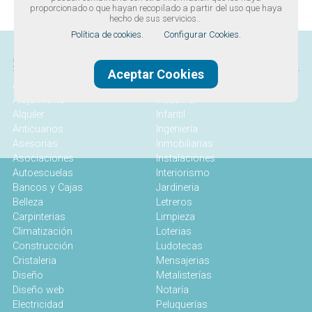
proporcionado o que hayan recopilado a partir del uso que haya
hecho de sus servicios..
Política de cookies.
Configurar Cookies.
SERVICIOS
Aceptar Cookies
Abogados
Idiomas
Alojamiento
Industrial
Alquiler
Infantil
Anticuarios
Ingeniería
Asesorias
Inmobiliarias
Asociaciones
Instalaciones
Autoescuelas
Interiorismo
Bancos y Cajas
Jardineria
Belleza
Letreros
Carpinterias
Limpieza
Climatización
Loterias
Construcción
Ludotecas
Cristaleria
Mensajerias
Diseño
Metalisterías
Diseño web
Notaría
Electricidad
Peluquerías