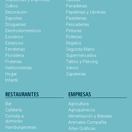
Cultivo
Panaderias
Decoración
Papelerias y Librerias
Deportes
Pastelerias
Droguerias
Pescaderías
Electrodomesticos
Pinturas
Esotérico
Pollerías
Estancos
Regalos
Ferreterias
Segunda Mano
Floristeria
Supermercados
Fruterias
Tattoo y Piercing
Herboristerías
Varios
Hogar
Zapaterias
Infantil
RESTAURANTES
EMPRESAS
Bar
Agricultura
Cafetería
Agroquímicos
Comida a
Alimentación y Bebidas
domicilio
Animales Compañía
Hamburgeserias
Artes Gráficas