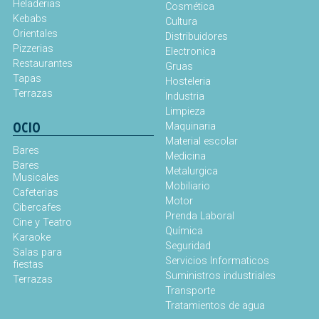
Heladerias
Cosmética
Kebabs
Cultura
Orientales
Distribuidores
Pizzerias
Electronica
Restaurantes
Gruas
Tapas
Hosteleria
Terrazas
Industria
Limpieza
OCIO
Maquinaria
Material escolar
Bares
Medicina
Bares
Metalurgica
Musicales
Mobiliario
Cafeterias
Motor
Cibercafes
Prenda Laboral
Cine y Teatro
Química
Karaoke
Seguridad
Salas para
Servicios Informaticos
fiestas
Suministros industriales
Terrazas
Transporte
Tratamientos de agua