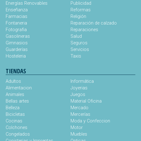
Energías Renovables
Publicidad
Enseñanza
Reformas
Farmacias
Religión
Fontaneria
Reparación de calzado
Fotografia
Reparaciones
Gasolineras
Salud
Gimnasios
Seguros
Guarderías
Servicios
Hosteleria
Taxis
TIENDAS
Adultos
Informática
Alimentacion
Joyerias
Animales
Juegos
Bellas artes
Material Oficina
Belleza
Mercado
Bicicletas
Mercerías
Cocinas
Moda y Confeccion
Colchones
Motor
Congelados
Muebles
Copisterias y Imprentas
Opticas