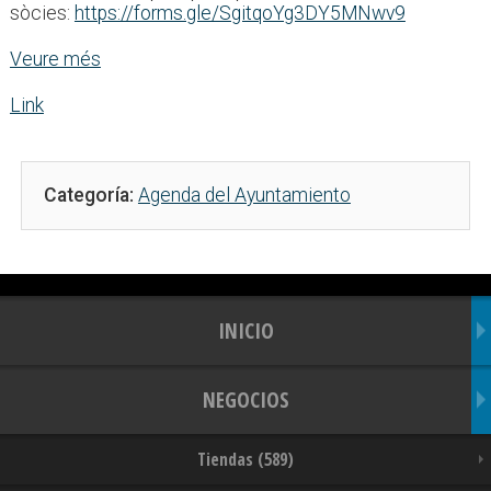
sòcies:
https://forms.gle/SgitqoYg3DY5MNwv9
Veure més
Link
Categoría:
Agenda del Ayuntamiento
INICIO
NEGOCIOS
Tiendas (589)