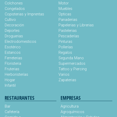
Colchones
Motor
Congelados
Muebles
Copisterias y Imprentas
Opticas
Cultivo
Panaderias
Decoración
Papelerias y Librerias
Deportes
Pastelerias
Droguerias
Pescaderías
Electrodomesticos
Pinturas
Esotérico
Pollerías
Estancos
Regalos
Ferreterias
Segunda Mano
Floristeria
Supermercados
Fruterias
Tattoo y Piercing
Herboristerías
Varios
Hogar
Zapaterias
Infantil
RESTAURANTES
EMPRESAS
Bar
Agricultura
Cafetería
Agroquímicos