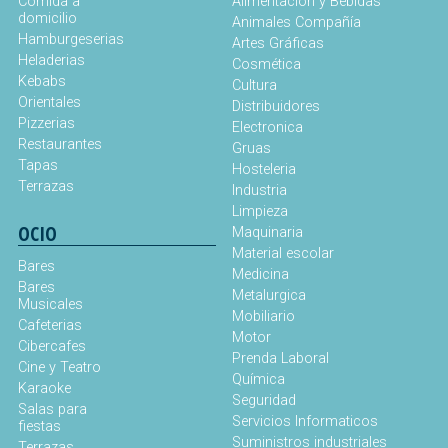
Comida a
Alimentación y Bebidas
domicilio
Animales Compañía
Hamburgeserias
Artes Gráficas
Heladerias
Cosmética
Kebabs
Cultura
Orientales
Distribuidores
Pizzerias
Electronica
Restaurantes
Gruas
Tapas
Hosteleria
Terrazas
Industria
Limpieza
OCIO
Maquinaria
Material escolar
Bares
Medicina
Bares
Metalurgica
Musicales
Mobiliario
Cafeterias
Motor
Cibercafes
Prenda Laboral
Cine y Teatro
Química
Karaoke
Seguridad
Salas para
Servicios Informaticos
fiestas
Suministros industriales
Terrazas