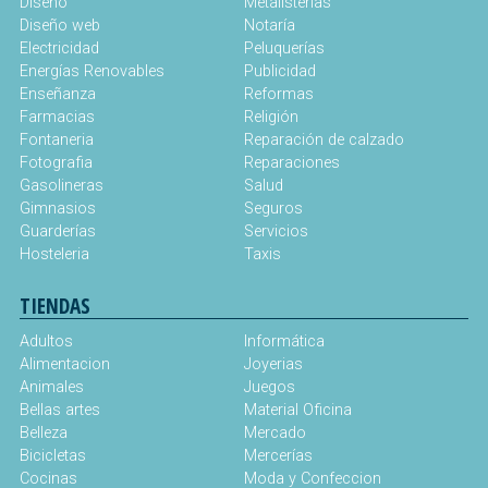
Diseño
Metalisterías
Diseño web
Notaría
Electricidad
Peluquerías
Energías Renovables
Publicidad
Enseñanza
Reformas
Farmacias
Religión
Fontaneria
Reparación de calzado
Fotografia
Reparaciones
Gasolineras
Salud
Gimnasios
Seguros
Guarderías
Servicios
Hosteleria
Taxis
TIENDAS
Adultos
Informática
Alimentacion
Joyerias
Animales
Juegos
Bellas artes
Material Oficina
Belleza
Mercado
Bicicletas
Mercerías
Cocinas
Moda y Confeccion