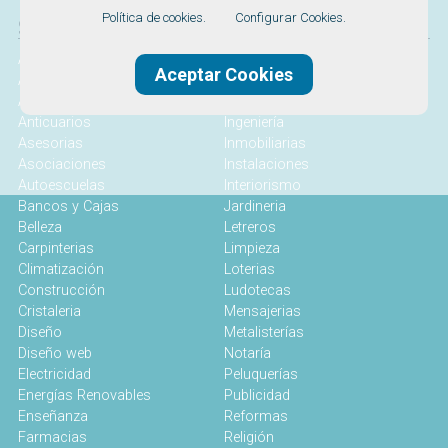
Política de cookies.
Configurar Cookies.
SERVICIOS
Abogados
Idiomas
Aceptar Cookies
Alojamiento
Industrial
Alquiler
Infantil
Anticuarios
Ingeniería
Asesorias
Inmobiliarias
Asociaciones
Instalaciones
Autoescuelas
Interiorismo
Bancos y Cajas
Jardineria
Belleza
Letreros
Carpinterias
Limpieza
Climatización
Loterias
Construcción
Ludotecas
Cristaleria
Mensajerias
Diseño
Metalisterías
Diseño web
Notaría
Electricidad
Peluquerías
Energías Renovables
Publicidad
Enseñanza
Reformas
Farmacias
Religión