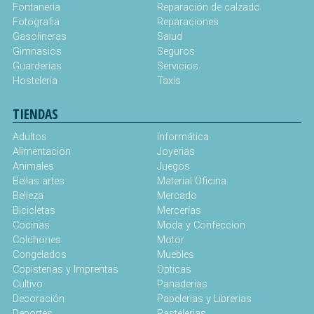
Fontaneria
Reparación de calzado
Fotografia
Reparaciones
Gasolineras
Salud
Gimnasios
Seguros
Guarderías
Servicios
Hosteleria
Taxis
TIENDAS
Adultos
Informática
Alimentacion
Joyerias
Animales
Juegos
Bellas artes
Material Oficina
Belleza
Mercado
Bicicletas
Mercerías
Cocinas
Moda y Confeccion
Colchones
Motor
Congelados
Muebles
Copisterias y Imprentas
Opticas
Cultivo
Panaderias
Decoración
Papelerias y Librerias
Deportes
Pastelerias