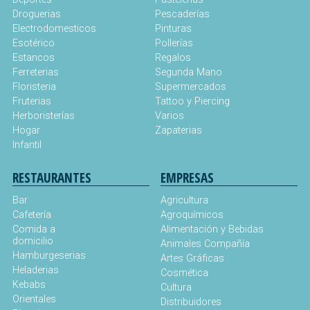
Droguerias
Pescaderías
Electrodomesticos
Pinturas
Esotérico
Pollerías
Estancos
Regalos
Ferreterias
Segunda Mano
Floristeria
Supermercados
Fruterias
Tattoo y Piercing
Herboristerías
Varios
Hogar
Zapaterias
Infantil
RESTAURANTES
EMPRESAS
Bar
Agricultura
Cafetería
Agroquímicos
Comida a
Alimentación y Bebidas
domicilio
Animales Compañía
Hamburgeserias
Artes Gráficas
Heladerias
Cosmética
Kebabs
Cultura
Orientales
Distribuidores