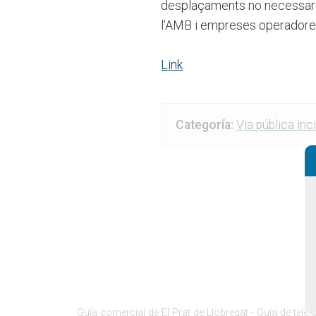
desplaçaments no necessaris 
l'AMB i empreses operadores
Link
Categoría:
Via pública in
Guía comercial de El Prat de Llobregat -
Guía de teléf