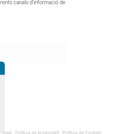
erents canals d'informació de
 legal
-
Politica de privacidad
-
Política de Cookies