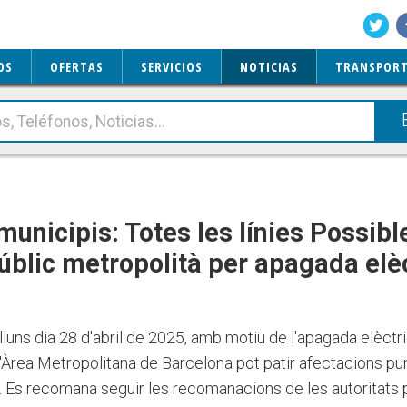
OS
OFERTAS
SERVICIOS
NOTICIAS
TRANSPORT
municipis: Totes les línies Possib
públic metropolità per apagada elè
luns dia 28 d'abril de 2025, amb motiu de l'apagada elèctric
 l'Àrea Metropolitana de Barcelona pot patir afectacions p
a. Es recomana seguir les recomanacions de les autoritats p