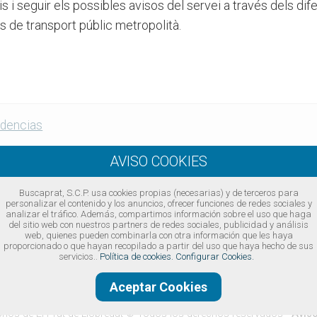
i seguir els possibles avisos del servei a través dels dif
 de transport públic metropolità.
cidencias
Buscaprat, S.C.P. usa cookies propias (necesarias) y de terceros para
personalizar el contenido y los anuncios, ofrecer funciones de redes sociales y
analizar el tráfico. Además, compartimos información sobre el uso que haga
del sitio web con nuestros partners de redes sociales, publicidad y análisis
web, quienes pueden combinarla con otra información que les haya
proporcionado o que hayan recopilado a partir del uso que haya hecho de sus
servicios..
Política de cookies.
Configurar Cookies.
Aceptar Cookies
Diseño web Barcelona
·
Buscaprat aColor
onos de El Prat de Llobregat
© Todos los derechos reservados -
Aviso