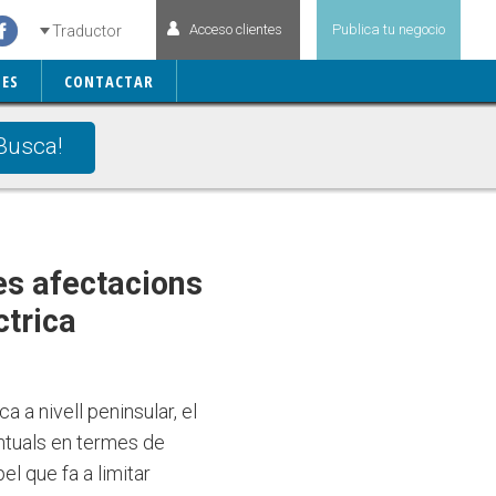
Acceso clientes
Publica tu negocio
Traductor
ES
CONTACTAR
Busca!
les afectacions
ctrica
a a nivell peninsular, el
untuals en termes de
el que fa a limitar