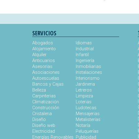
SERVICIOS
Abogados
Idiomas
Alojamiento
Industrial
Alquiler
Infantil
Anticuarios
Ingeniería
Asesorias
Inmobiliarias
Asociaciones
Instalaciones
Autoescuelas
Interiorismo
Bancos y Cajas
Jardineria
Belleza
Letreros
Carpinterias
Limpieza
Climatización
Loterias
Construcción
Ludotecas
Cristaleria
Mensajerias
Diseño
Metalisterías
Diseño web
Notaría
Electricidad
Peluquerías
Energías Renovables
Publicidad