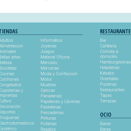
TIENDAS
RESTAURANTE
Adultos
Informática
Bar
Alimentacion
Joyerias
Cafetería
Animales
Juegos
Comida a
domicilio
Bellas artes
Material Oficina
Hamburgeseria
Belleza
Mercado
Heladerias
Bicicletas
Mercerías
Kebabs
Cocinas
Moda y Confeccion
Orientales
Colchones
Motor
Pizzerias
Congelados
Muebles
Restaurantes
Copisterias y
Opticas
Imprentas
Tapas
Panaderias
Cultivo
Terrazas
Papelerias y Librerias
Decoración
Pastelerias
Deportes
Pescaderías
OCIO
Droguerias
Pinturas
Electrodomesticos
Pollerías
Bares
Esotérico
Regalos
Bares