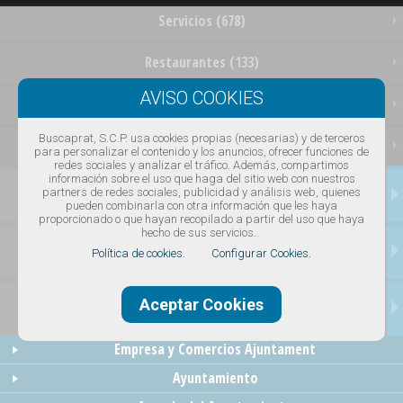
Servicios (678)
Restaurantes (133)
Ocio (63)
Buscaprat, S.C.P. usa cookies propias (necesarias) y de terceros
Empresas (92)
para personalizar el contenido y los anuncios, ofrecer funciones de
redes sociales y analizar el tráfico. Además, compartimos
información sobre el uso que haga del sitio web con nuestros
OFERTAS
partners de redes sociales, publicidad y análisis web, quienes
pueden combinarla con otra información que les haya
proporcionado o que hayan recopilado a partir del uso que haya
hecho de sus servicios..
SERVICIOS
Política de cookies.
Configurar Cookies.
Aceptar Cookies
NOTICIAS
Empresa y Comercios Ajuntament
Ayuntamiento