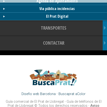
Agenda del Ayuntamiento
Via pública incidencias
El Prat Digital
TRANSPORTES
CONTACTAR
Diseño web Barcelona
·
Buscaprat aColor
Guía comercial de El Prat de Llobregat -
Guía de teléfonos de El
Prat de Llobregat
© Todos los derechos reservados -
Aviso