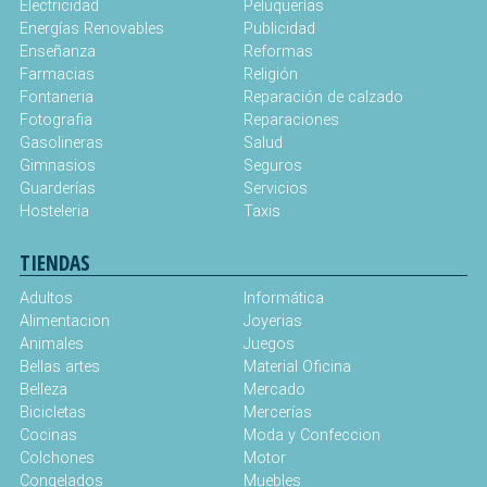
Electricidad
Peluquerías
Energías Renovables
Publicidad
Enseñanza
Reformas
Farmacias
Religión
Fontaneria
Reparación de calzado
Fotografia
Reparaciones
Gasolineras
Salud
Gimnasios
Seguros
Guarderías
Servicios
Hosteleria
Taxis
TIENDAS
Adultos
Informática
Alimentacion
Joyerias
Animales
Juegos
Bellas artes
Material Oficina
Belleza
Mercado
Bicicletas
Mercerías
Cocinas
Moda y Confeccion
Colchones
Motor
Congelados
Muebles