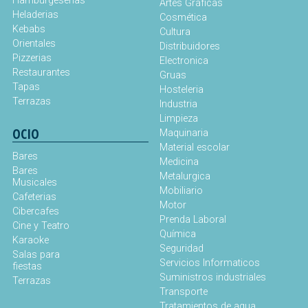
Hamburgeserias
Artes Gráficas
Heladerias
Cosmética
Kebabs
Cultura
Orientales
Distribuidores
Pizzerias
Electronica
Restaurantes
Gruas
Tapas
Hosteleria
Terrazas
Industria
Limpieza
OCIO
Maquinaria
Material escolar
Bares
Medicina
Bares
Metalurgica
Musicales
Mobiliario
Cafeterias
Motor
Cibercafes
Prenda Laboral
Cine y Teatro
Química
Karaoke
Seguridad
Salas para
Servicios Informaticos
fiestas
Suministros industriales
Terrazas
Transporte
Tratamientos de agua