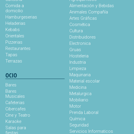
Comida a
Alimentación y Bebidas
domicilio
Animales Compañía
Hamburgeserias
Artes Gráficas
Heladerias
Cosmética
Kebabs
Cultura
Orientales
Distribuidores
Pizzerias
Electronica
Restaurantes
Gruas
Tapas
Hosteleria
Terrazas
Industria
Limpieza
OCIO
Maquinaria
Material escolar
Bares
Medicina
Bares
Metalurgica
Musicales
Mobiliario
Cafeterias
Motor
Cibercafes
Prenda Laboral
Cine y Teatro
Química
Karaoke
Seguridad
Salas para
Servicios Informaticos
fiestas