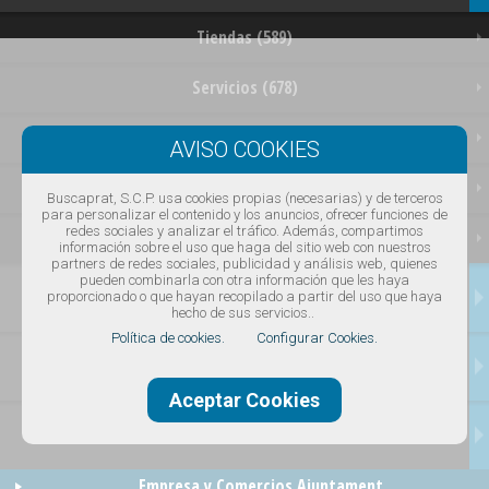
Tiendas (589)
Servicios (678)
Restaurantes (133)
Ocio (63)
Buscaprat, S.C.P. usa cookies propias (necesarias) y de terceros
para personalizar el contenido y los anuncios, ofrecer funciones de
redes sociales y analizar el tráfico. Además, compartimos
Empresas (92)
información sobre el uso que haga del sitio web con nuestros
partners de redes sociales, publicidad y análisis web, quienes
pueden combinarla con otra información que les haya
OFERTAS
proporcionado o que hayan recopilado a partir del uso que haya
hecho de sus servicios..
Política de cookies.
Configurar Cookies.
SERVICIOS
Aceptar Cookies
NOTICIAS
Empresa y Comercios Ajuntament