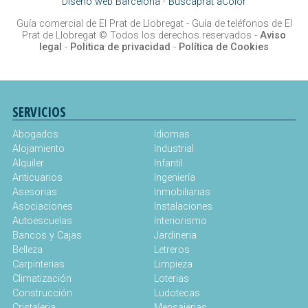
Diseño web Barcelona
·
Buscaprat aColor
Guía comercial de El Prat de Llobregat -
Guía de teléfonos de El
Prat de Llobregat
© Todos los derechos reservados -
Aviso
legal
-
Politica de privacidad
-
Política de Cookies
SERVICIOS
Abogados
Idiomas
Alojamiento
Industrial
Alquiler
Infantil
Anticuarios
Ingeniería
Asesorias
Inmobiliarias
Asociaciones
Instalaciones
Autoescuelas
Interiorismo
Bancos y Cajas
Jardineria
Belleza
Letreros
Carpinterias
Limpieza
Climatización
Loterias
Construcción
Ludotecas
Cristaleria
Mensajerias