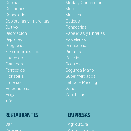
Cocinas
Moda y Confeccion
Colchones
Motor
Congelados
Muebles
Copisterias y Imprentas
Opticas
Cultivo
Panaderias
Decoración
Papelerias y Librerias
Deportes
Pastelerias
Droguerias
Pescaderías
Electrodomesticos
Pinturas
Esotérico
Pollerías
Estancos
Regalos
Ferreterias
Segunda Mano
Floristeria
Supermercados
Fruterias
Tattoo y Piercing
Herboristerías
Varios
Hogar
Zapaterias
Infantil
RESTAURANTES
EMPRESAS
Bar
Agricultura
Cafetería
Agroquímicos